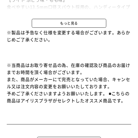
食べやすい13.5mm口径スパウト採用の、ハンディータイプ
のクラッシュフルーツこんにゃくです。
クラッシュした蒟蒻畑とジューシーな果汁ジュレが特長の、
もっと見る
パウチタイプのフルーツこんにゃくです。
※製品は予告なく仕様を変更する場合がございます。あらか
「おなかの調子を整える」、消費者庁許可特定保健用食品。
じめご了承ください。
・ぶどう味
もぎたてのぶどうのみずみずしい甘さを表現しました。1食
（150g）あたりに食物繊維が6.7gも入って、カロリーはた
った39kcal。
※当商品はお取り寄せ品の為、在庫の確認及び商品のお届け
・もも味
までお時間を頂く場合がございます。
香り高くジューシーなももを、丸ごとかじった時に広がる果
また、商品がメーカーにて完売となっていた場合、キャンセ
実感を表現しました。1食（150g）あたりに食物繊維が6.5g
ル又は注文内容の変更をお願いいたしております。
も入って、カロリーはたった36kcal。
予めご了承くださいますようお願いいたします。
■こちらの
商品はアイリスプラザがセレクトしたオススメ商品です。
【大粒アロエinりんご味】
シャキシャキ食感の大粒アロエと、クラッシュしたフルーツ
こんにゃくが特長の新食感パウチゼリー。
食べやすくアロエの食感を最大限に楽しめる、13.5mm口径
のスパウトを採用しました。