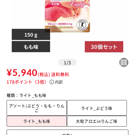
1
/
3
¥5,940
(税込)
送料無料
178ポイント
（3倍）
info
内訳
種類：
ライト_もも味
アソート/ぶどう・もも・りん
ライト_ぶどう味
ご
ライト_もも味
大粒アロエinりんご味