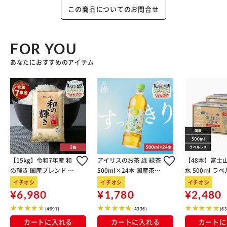
1個（150g）あたり54kcalと低カロリーで、食物繊維もた
この商品についてのお問合せ
っぷり6.8g配合しました。
りんごのスッキリとした爽やかな味わいと、シャキシャキと
したアロエの食感は相性が良く、ジューシーで食べ応えのあ
FOR YOU
る食感に仕上げました。
あなたにおすすめのアイテム
【アソートセット】
ライト ぶどう味・もも味、大粒アロエinリンゴ味の3種セッ
トです。
【15kg】令和7年産 和
アイリスのお茶 綠 緑茶
【48本】富士
の輝き 国産ブレンド 5
500ml×24本 国産茶葉
水 500ml ラ
kg×3袋
100％使用
イチオシ
イチオシ
イチオシ
¥6,980
¥1,780
¥2,480
(4697)
(4336)
(6
カートに入れる
カートに入れる
カートに