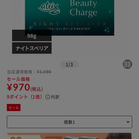
1
/
3
当店通常価格：
¥1,080
セール価格
¥970
(税込)
9ポイント
（1倍）
info
内訳
セール