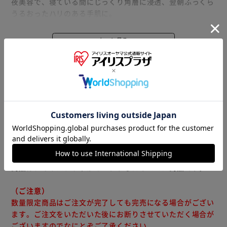
夜美容で、寝ている間にじっくり角層に浸透、翌朝ふっくら
うるおったハリのある手肌に。
さらに気になる爪・指先までうるおって美しく。
ドリーミーアロマの香り。
もっと見る
※1 ローヤルゼリーエキス＆パンテノール（保湿成分）
※製品は予告なく仕様を変更する場合がございます。あらか
じめご了承ください。
※当商品はお取り寄せ品の為、在庫の確認及び商品のお届け
までお時間を頂く場合がございます。
また、商品がメーカーにて完売となっていた場合、キャンセ
ル又は注文内容の変更をお願いいたしております。
予めご了承くださいますようお願いいたします。
■こちらの
商品はアイリスプラザがセレクトしたオススメ商品です。
（ご注意）
数量限定商品はご注文が完了しても完売になる場合がござい
ます。ご注文をいただいた後にお断りさせていただく場合が
ございますのでなにとぞご了承ください。