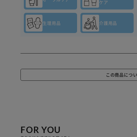
ケア
生理用品
介護用品
この商品につ
FOR YOU