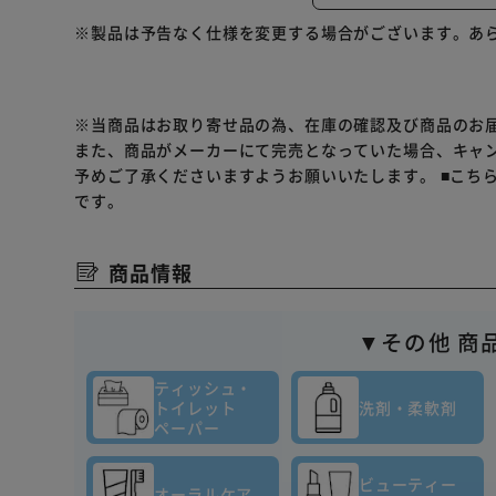
髪、顔、体、全てを洗えるメンズビオレONEオールイン
※製品は予告なく仕様を変更する場合がございます。あ
独自開発の「髪・肌なめらか処方」で髪は、やさしくな
す。
ノンシリコーン。パラベンフリー。鉱物油フリー。
天然由来ベタイン配合（保湿成分）。
※当商品はお取り寄せ品の為、在庫の確認及び商品のお
また、商品がメーカーにて完売となっていた場合、キャ
予めご了承くださいますようお願いいたします。
■こち
です。
商品情報
▼その他 商
ティッシュ・
トイレット
洗剤・柔軟剤
ペーパー
ビューティー
オーラルケア