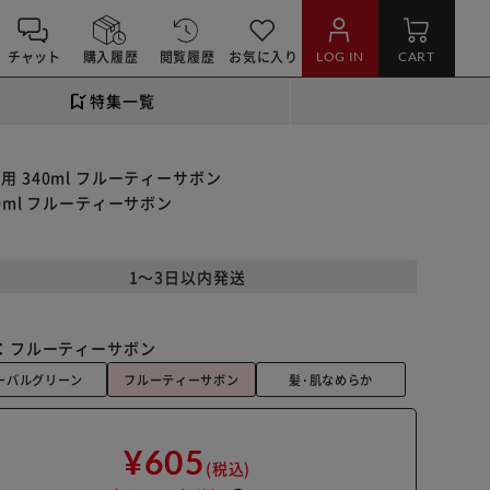
チャット
購入履歴
閲覧履歴
お気に入り
LOG IN
CART
特集一覧
用 340ml フルーティーサボン
0ml フルーティーサボン
1～3日以内発送
：
フルーティーサボン
ーバルグリーン
フルーティーサボン
髪･肌なめらか
¥605
(税込)