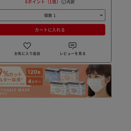
6ポイント
（1倍）
info
内訳
カートに入れる
お気に入り追加
レビューを見る