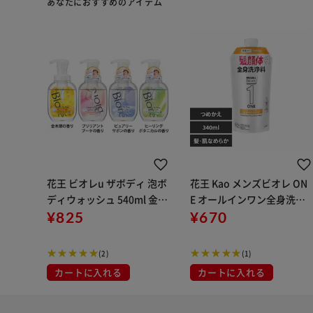
あなたにおすすめのアイテム
花王 ビオレu ザボディ 泡ボ
花王 Kao メンズビオレ ON
ディウォッシュ 540ml 金木
E オールインワン全身洗浄
犀の香り
¥825
料 つめかえ用 340ml 髪･肌
¥670
なめらか
(2)
(1)
カートに入れる
カートに入れる