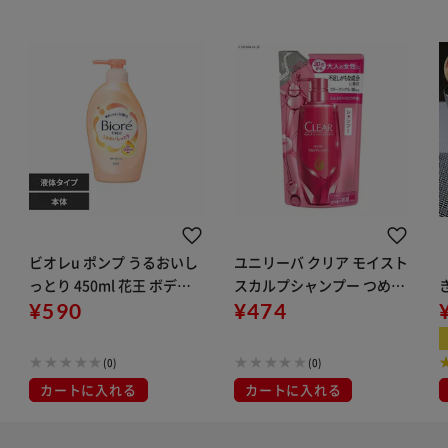
ビオレu ポンプ うるおいし
ユニリーバ クリア モイスト
っとり 450ml 花王 ボディ
スカルプシャンプー つめか
ウォッシュ
¥590
え用 300g
¥474
(0)
(0)
カートに入れる
カートに入れる