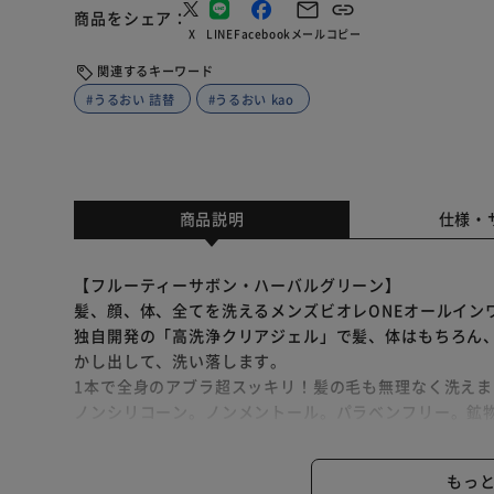
商品をシェア
X
LINE
Facebook
メール
コピー
関連するキーワード
#うるおい 詰替
#うるおい kao
商品説明
仕様・
【フルーティーサボン・ハーバルグリーン】
髪、顔、体、全てを洗えるメンズビオレONEオールイン
独自開発の「高洗浄クリアジェル」で髪、体はもちろん
かし出して、洗い落します。
1本で全身のアブラ超スッキリ！髪の毛も無理なく洗えま
ノンシリコーン。ノンメントール。パラベンフリー。鉱
アミノ酸系成分配合（洗浄成分）。
もっ
【フローラルサボン】