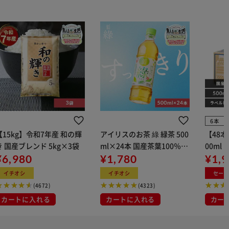
6本
【15kg】令和7年産 和の輝
アイリスのお茶 綠 緑茶 500
【48
き 国産ブレンド 5kg×3袋
ml×24本 国産茶葉100％使
00ml
¥6,980
用
¥1,780
¥1,
イチオシ
イチオシ
セー
(4672)
(4323)
カートに入れる
カートに入れる
カー