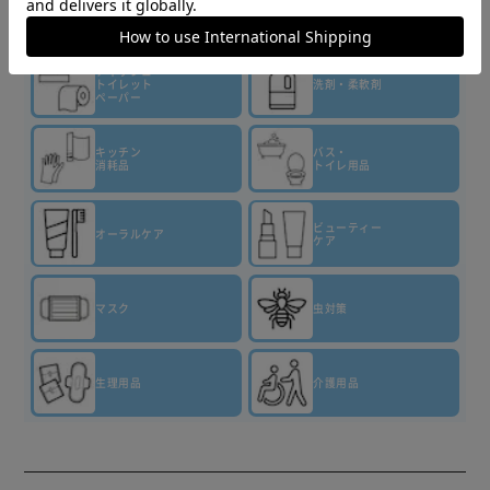
▼その他 商品はこちら▼
ティッシュ・
トイレット
洗剤・柔軟剤
ペーパー
キッチン
バス・
消耗品
トイレ用品
ビューティー
オーラルケア
ケア
マスク
虫対策
生理用品
介護用品