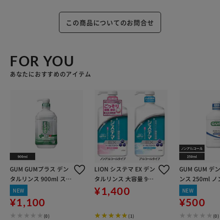
この商品についてのお問合せ
FOR YOU
あなたにおすすめのアイテム
GUM GUMプラス デン
LION システマ EX デン
GUM GUM デ
タルリンス 900ml スッ
タルリンス 大容量 900
ンス 250ml 
キリ爽やかタイプ
ml アルコールタイプ
ール
¥1,400
NEW
NEW
¥1,100
¥500
(0)
(1)
(0)