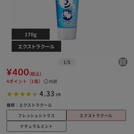
1
/
5
¥400
(税込)
4ポイント
（1倍）
info
内訳
4.33
3件
種類：
エクストラクール
フレッシュシトラス
エクストラクール
ナチュラルミント