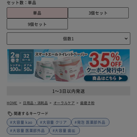
セット数：
単品
単品
3個セット
9個セット
1～3日以内発送
HOME
日用品・消耗品
オーラルケア
歯磨き粉
関連するキーワード
#大容量 kao
#大容量 クリア
#発泡 医薬部外品
#大容量 医薬部外品
#大容量 歯垢