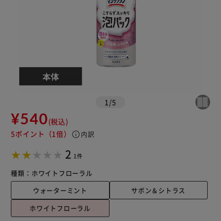
1
/
5
¥540
(税込)
5ポイント
（1倍）
info
内訳
2
1件
種類：
ホワイトフローラル
ウォーターミント
サボン＆シトラス
ホワイトフローラル