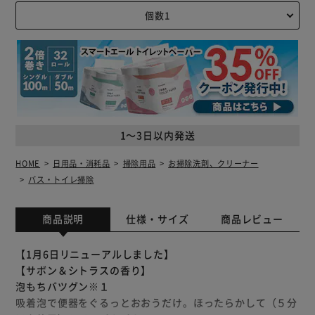
1～3日以内発送
HOME
日用品・消耗品
掃除用品
お掃除洗剤、クリーナー
バス・トイレ掃除
商品説明
仕様・サイズ
商品レビュー
【1月6日リニューアルしました】
【サボン＆シトラスの香り】
泡もちバツグン※１
吸着泡で便器をぐるっとおおうだけ。ほったらかして（５分