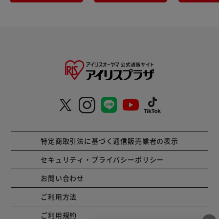
た場合は、トイレットペーパー等で拭き取る。
●温水洗浄ノズル・温風出口・スイッチには使用しない。
●トイレットペーパーなどで湿布する使い方はしない。
●子供の手の届く所に置かない。
●認知症の方などの誤飲を防ぐため、置き場所に注意する。
●荒れ性の方や長時間使用する場合は炊事用手袋を使う。
特定商取引法に基づく通信販売業者の表示
セキュリティ・プライバシーポリシー
お問い合わせ
ご利用方法
ご利用規約