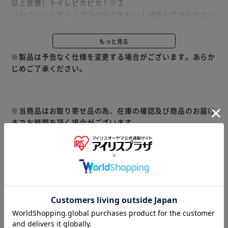
以上放置）トイレピカピカ！※２
ゴシゴシいらず※２でラクラクきれい！消臭もできるクエン
酸ｉｎ処方のトイレ便器内専用クリーナー！逆さスプレーで
きるから、フチ裏もしっかりパック。
もっと見る
清潔感のあるサボン＆シトラスの香り
※製品は予告なく仕様を変更する場合がございます。あらか
※１当社品比※２便器内専用、こびりついた汚れは落とせま
じめご了承ください。
せん。
使用上の注意
●空中にスプレーしない。
●液の残量が少ないとき、直立・直倒立以外の角度では出に
※当商品はお取り寄せ品の為、在庫の確認及び商品のお届け
くくなることがある。
までお時間を頂く場合がございます。
●用途外に使わない。
また、商品がメーカーにて完売となっていた場合、キャンセ
●床や壁、便座などの拭き掃除には使用しない。液が付着し
ル又は注文内容の変更をお願いいたしております。
た場合は、トイレットペーパー等で拭き取る。
予めご了承くださいますようお願いいたします。
■こちらの
●温水洗浄ノズル・温風出口・スイッチには使用しない。
商品はアイリスプラザがセレクトしたオススメ商品です。
●トイレットペーパーなどで湿布する使い方はしない。
●子供の手の届く所に置かない。
商品情報
●認知症の方などの誤飲を防ぐため、置き場所に注意する。
●荒れ性の方や長時間使用する場合は炊事用手袋を使う。