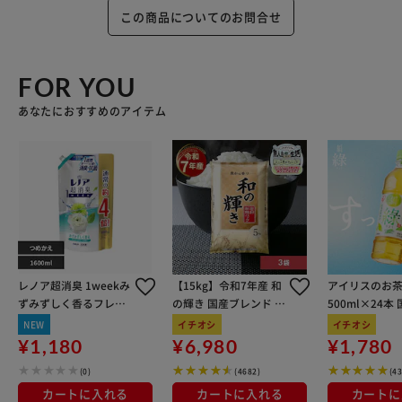
●子供の手の届く所に置かない。
この商品についてのお問合せ
●認知症の方などの誤飲を防ぐため、置き場所に注意する。
●荒れ性の方や長時間使用する場合は炊事用手袋を使う。
FOR YOU
【ウォーターミントの香り】
泡もちバツグン※１
あなたにおすすめのアイテム
吸着泡で便器をぐるっとおおうだけ。ほったらかして（５分
以上放置）トイレピカピカ！※２
ゴシゴシいらず※２でラクラクきれい！消臭もできるクエン
酸ｉｎ処方のトイレ便器内専用クリーナー！逆さスプレーで
きるから、フチ裏もしっかりパック。
スッキリとしたウォーターミントの香り
※１当社品比※２便器内専用、こびりついた汚れは落とせま
せん。
レノア超消臭 1weekみ
【15kg】令和7年産 和
アイリスのお茶
使用上の注意
ずみずしく香るフレッ
の輝き 国産ブレンド 5
500ml×24本
●空中にスプレーしない。
シュグリーンの香り 詰
kg×3袋
100％使用
NEW
イチオシ
イチオシ
●液の残量が少ないとき、直立・直倒立以外の角度では出に
め替え用超特大サイズ
¥1,180
¥6,980
¥1,780
くくなることがある。
1600ml
(0)
(4682)
(4
●用途外に使わない。
カートに入れる
カートに入れる
カートに
●床や壁、便座などの拭き掃除には使用しない。液が付着し