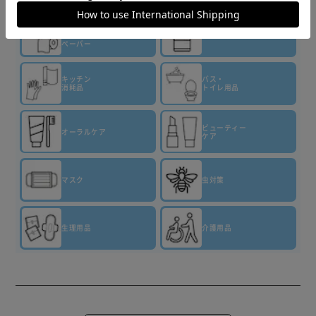
▼その他 商品はこちら▼
【ホワイトフローラルの香り】
泡もちバツグン※１
ティッシュ・
トイレット
洗剤・柔軟剤
吸着泡で便器をぐるっとおおうだけ。ほったらかして（５分
ペーパー
以上放置）トイレピカピカ！※２
ゴシゴシいらず※２でラクラクきれい！消臭もできるクエン
キッチン
バス・
消耗品
トイレ用品
酸ｉｎ処方のトイレ便器内専用クリーナー！逆さスプレーで
きるから、フチ裏もしっかりパック。
おそうじを楽しむホワイトフローラルの香り
ビューティー
オーラルケア
ケア
※１当社品比※２便器内専用、こびりついた汚れは落とせま
せん。
使用上の注意
マスク
虫対策
●空中にスプレーしない。
●液の残量が少ないとき、直立・直倒立以外の角度では出に
くくなることがある。
生理用品
介護用品
●用途外に使わない。
●床や壁、便座などの拭き掃除には使用しない。液が付着し
た場合は、トイレットペーパー等で拭き取る。
●温水洗浄ノズル・温風出口・スイッチには使用しない。
●トイレットペーパーなどで湿布する使い方はしない。