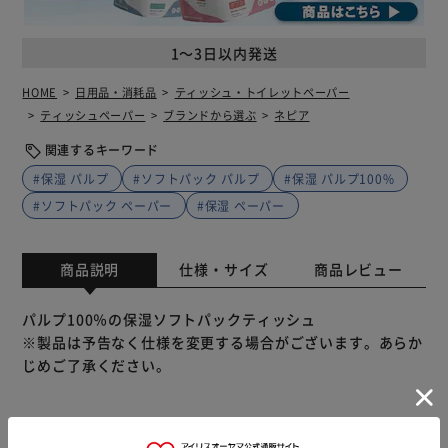
1～3日以内発送
HOME
日用品・消耗品
ティッシュ・トイレットペーパー
ティッシュペーパー
ブランドから選ぶ
ネピア
関連するキーワード
#保湿 パルプ
#ソフトパック パルプ
#保湿 パルプ100%
#ソフトパック ペーパー
#保湿 ペーパー
商品説明
仕様・サイズ
商品レビュー
パルプ100％の保湿ソフトパックティッシュ
※製品は予告なく仕様を変更する場合がございます。あらか
じめご了承ください。