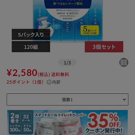
1
/
3
¥2,580
(税込)
送料無料
25ポイント
（1倍）
info
内訳