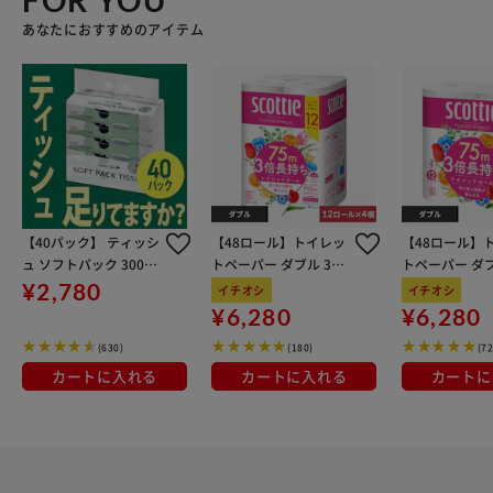
あなたにおすすめのアイテム
【40パック】 ティッシ
【48ロール】トイレッ
【48ロール】
ュ ソフトパック 300枚
トペーパー ダブル 3倍
トペーパー ダブ
(150組) 5パック×8個
巻 スコッティ 75m 12
巻 4ロール×1
¥2,780
イチオシ
イチオシ
ロール×4個セット
ティ
¥6,280
¥6,280
(630)
(180)
(72
カートに入れる
カートに入れる
カートに