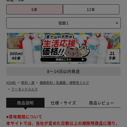
6本
12本
8～14日以内発送
HOME
飲料・酒
健康飲料・乳酸菌・植物性ミルク
アーモンドミルク
商品説明
仕様・サイズ
商品レビュー
■賞味期限について
本サイトでは、当社が定めた日数以上の期限残商品に限り、