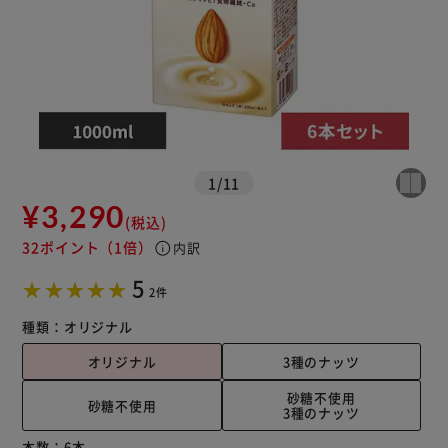
1
/
11
¥3,290
(税込)
32ポイント
（1倍）
info
内訳
5
2件
種類：
オリジナル
オリジナル
3種のナッツ
砂糖不使用
砂糖不使用
3種のナッツ
本数：
6本