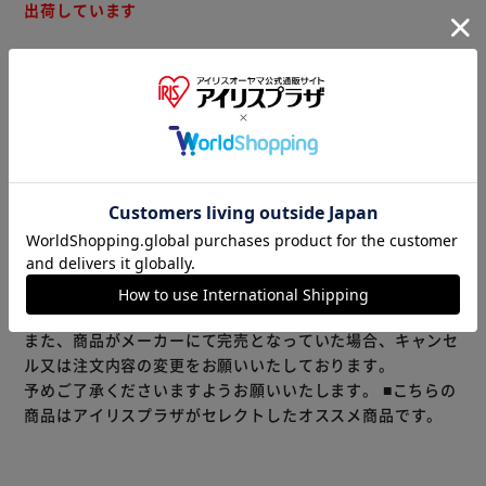
出荷しています
一部商品でコンビニ払い・銀行振り込み・代金引換・GMO
掛け払い(※ビジネス会員様のみ)での支払い及び同梱発送が
出来かねます。
予めご了承ください。
もっと見る
※製品は予告なく仕様を変更する場合がございます。あらか
1日分のビタミンEと食物繊維、カルシウムがたっぷり。シ
じめご了承ください。
ェア92％の日本NO.1ブランド
※当商品はお取り寄せ品の為、在庫の確認及び商品のお届け
までお時間を頂く場合がございます。
また、商品がメーカーにて完売となっていた場合、キャンセ
ル又は注文内容の変更をお願いいたしております。
予めご了承くださいますようお願いいたします。
■こちらの
商品はアイリスプラザがセレクトしたオススメ商品です。