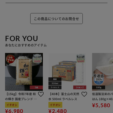
この商品についてのお問合せ
FOR YOU
あなたにおすすめのアイテム
【15kg】令和7年産 和
【48本】富士山の天然
低温製法米の
の輝き 国産ブレンド 5
水 500ml ラベルレス
はん 180g×4
kg×3袋
¥5,580
イチオシ
イチオシ
¥6,980
¥2,480