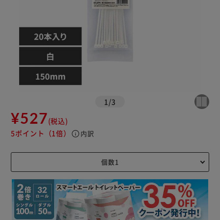
1
/
3
¥527
(税込)
5ポイント
（1倍）
info
内訳