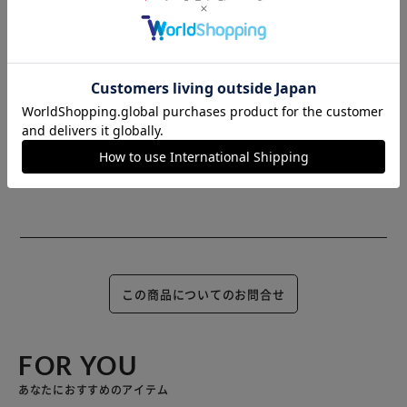
※当商品はお取り寄せ品の為、在庫の確認及び商品のお届け
までお時間を頂く場合がございます。
また、商品がメーカーにて完売となっていた場合、キャンセ
ル又は注文内容の変更をお願いいたしております。
予めご了承くださいますようお願いいたします。
■こちらの
商品はアイリスプラザがセレクトしたオススメ商品です。
≪こちらの商品は当社指定の運送会社で配送致します≫
大変申し訳ありませんが、【配達時間指定】【代金引換での
お支払】は出来ません。ご了承ください。
この商品についてのお問合せ
FOR YOU
あなたにおすすめのアイテム