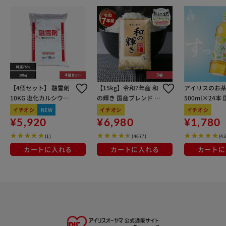
【4個セット】 融雪剤
【15kg】令和7年産 和
アイリスのお茶
10KG 塩化カルシウム
の輝き 国産ブレンド 5
500ml×24本
三金商事 CACL2_10KG
kg×3袋
100％使用
イチオシ
NEW
イチオシ
イチオシ
_01
¥5,920
¥6,980
¥1,780
(1)
(4677)
(4
カートに入れる
カートに入れる
カートに