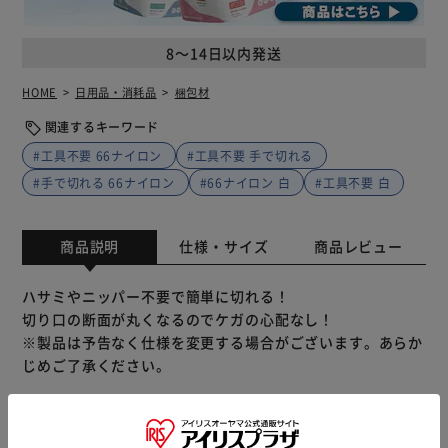
8～14日以内発送
HOME
日用品・消耗品
梱包材
関連するキーワード
#工具不要 66ナイロン
#工具不要 手で切れる
#手で切れる 66ナイロン
#66ナイロン 白
#工具不要 白
商品説明
仕様・サイズ
商品レビュー
ハサミやニッパー不要で簡単に切れる！
切り口の断面が丸くなるのでケガの心配なし！
※製品は予告なく仕様を変更する場合がございます。あらか
じめご了承ください。