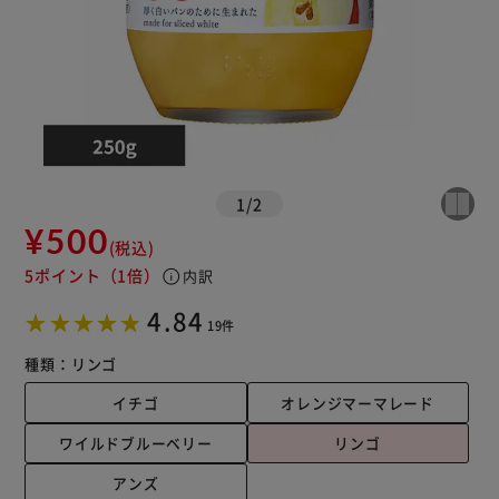
1
/
2
¥500
(税込)
5ポイント
（1倍）
info
内訳
4.84
19件
種類：
リンゴ
イチゴ
オレンジマーマレード
ワイルドブルーベリー
リンゴ
アンズ