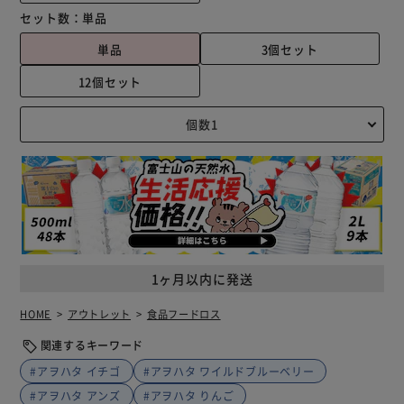
セット数：
単品
単品
3個セット
12個セット
1ヶ月以内に発送
HOME
アウトレット
食品フードロス
関連するキーワード
#アヲハタ イチゴ
#アヲハタ ワイルドブルーベリー
#アヲハタ アンズ
#アヲハタ りんご