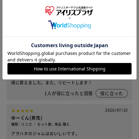
ゆうママ(女性)
種類 : リンゴ ｜ セット数 : 単品 購入
朝食用に購入しました♪優しい味わいがお気に入りです
(*^^*)
役に立った
2026/07/27
のんちゃん(男性)
種類 : リンゴ ｜ セット数 : 単品 購入
りんごの果肉が入っていてとても美味しいです。セールでお
得に買えました。また、リピートします！
1
人が役に立ったと回答
役に立った
2026/07/10
ゆーくん(男性)
種類 : リンゴ ｜ セット数 : 単品 購入
アヲハタのジャムはおいしいです。