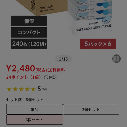
カートに入れる
購入手続きへ
1
/
15
¥2,480
(税込)
送料無料
24ポイント
（1倍）
info
内訳
5
7件
セット数：
6個セット
単品
3個セット
6個セット