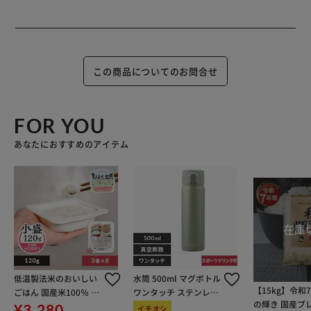
この商品についてのお問合せ
FOR YOU
あなたにおすすめのアイテム
低温製法米のおいしい
水筒 500ml マグボトル
【15kg】令和
ごはん 国産米100％ 12
ワンタッチ ステンレス
の輝き 国産ブレ
0g×24パック
保冷 保温 マイボトル S
¥3,280
イチオシ