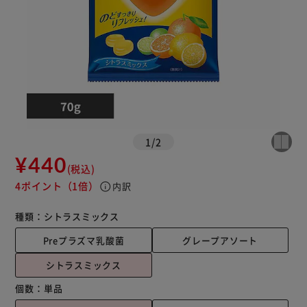
1
/
2
¥440
(税込)
4ポイント
（1倍）
info
内訳
種類：
シトラスミックス
Preプラズマ乳酸菌
グレープアソート
シトラスミックス
個数：
単品