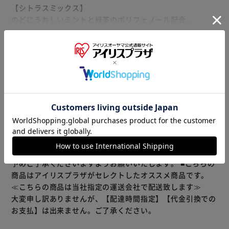
【シトラスミックス】
のどにうれしいミントと緑茶のポリフェノール配合。
【グレープアソート】
もっと見る
巨峰・シャインマスカットの2種のグレープアソート。
※製品は予告なく仕様を変更する場合がございます。あらか
じめご了承ください。
【Preプラズマ乳酸菌】
健康な人の免疫機能の維持をサポートするプラズマ乳酸菌
1000億個配合。
※当商品はお取り寄せ品の為、在庫の確認及び商品のお届け
までお時間を頂く場合がございます。
また、商品がメーカーにて完売となっていた場合、キャンセ
ル又は注文内容の変更をお願いいたしております。
予めご了承くださいますようお願いいたします。
■こちらの
商品はアイリスプラザがセレクトしたオススメ商品です。
≪こちらの商品は当社指定の運送会社で配送致します≫
大変申し訳ありませんが、【配達時間指定】【代金引換での
お支払】は出来ません。ご了承ください。