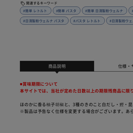
関連するキーワード
#簡単 レトルト
#簡単 パスタ
#簡単 日清製粉ウェルナ
#日清製粉ウェルナ パスタ
#パスタ レトルト
#日清製粉ウェ
商品説明
仕様・
■賞味期限について
本サイトでは、当社が定めた日数以上の期限残商品に限
ほのかに香る柚子胡椒と、3種のきのこと白だし・鰹・
※製品は予告なく仕様を変更する場合がございます。あ