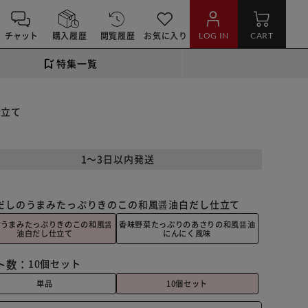
チャット
購入履歴
閲覧履歴
お気に入り
LOG IN
CART
特集一覧
仕立て
1～3日以内発送
だしのうまみたっぷりきのこの和風醤油白だし仕立て
のうまみたっぷりきのこの和風醤
香味野菜たっぷりのあさりの和風醤油
油白だし仕立て
にんにく風味
ト数：
10個セット
単品
10個セット