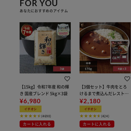
FOR YOU
あなたにおすすめのアイテム
【15kg】令和7年産 和の輝
【3個セット】牛肉をとろ
き 国産ブレンド 5kg×3袋
けるまで煮込んだレストラ
¥6,980
ン仕様カレー 170g×4食パ
¥2,180
ック
イチオシ
イチオシ
(4690)
(424)
カートに入れる
カートに入れる