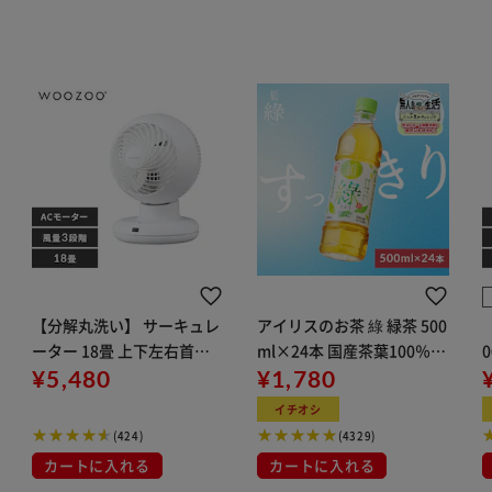
【分解丸洗い】 サーキュレ
アイリスのお茶 綠 緑茶 500
ーター 18畳 上下左右首振
ml×24本 国産茶葉100％使
り PCF-BC15TEC-W ホワイ
¥5,480
用
¥1,780
ト
イチオシ
(424)
(4329)
カートに入れる
カートに入れる