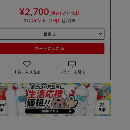
¥2,700
(税込)
送料無料
27ポイント
（1倍）
info
内訳
カートに入れる
お気に入り追加
レビューを見る