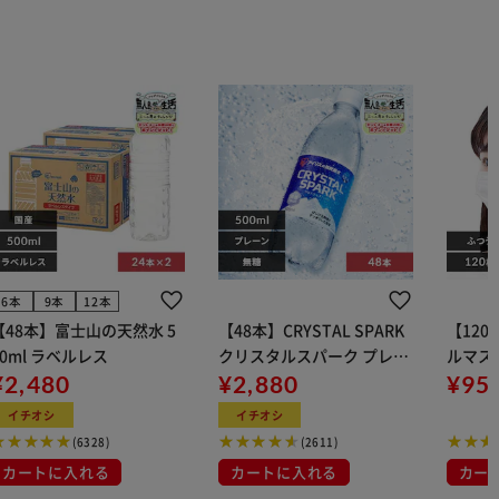
6本
9本
12本
【48本】富士山の天然水 5
【48本】CRYSTAL SPARK
【12
00ml ラベルレス
クリスタルスパーク プレー
ルマス
¥2,480
ン 500ml
¥2,880
イト 大容量 DIS
¥95
マスク
イチオシ
イチオシ
布
(6328)
(2611)
カートに入れる
カートに入れる
カー