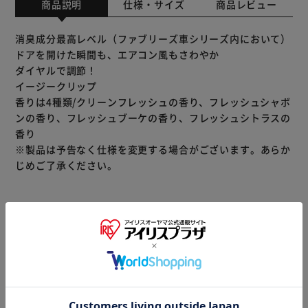
商品説明
仕様・サイズ
商品レビュー
消臭成分最高レベル（ファブリーズ車シリーズ内において）
ドアを開けた瞬間も、エアコン風もさわやか
ダイヤルで調節！
イージークリップ
香りは4種類/クリーンフレッシュの香り、フレッシュシャボ
ンの香り、フレッシュブーケの香り、フレッシュシトラスの
香り
※製品は予告なく仕様を変更する場合がございます。あらか
じめご了承ください。
※当商品はお取り寄せ品の為、在庫の確認及び商品のお届け
までお時間を頂く場合がございます。
また、商品がメーカーにて完売となっていた場合、キャンセ
ル又は注文内容の変更をお願いいたしております。
予めご了承くださいますようお願いいたします。
■こちらの
商品はアイリスプラザがセレクトしたオススメ商品です。