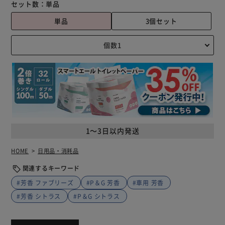
セット数：
単品
単品
3個セット
1～3日以内発送
HOME
日用品・消耗品
関連するキーワード
#芳香 ファブリーズ
#P＆G 芳香
#車用 芳香
#芳香 シトラス
#P＆G シトラス