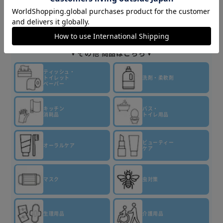
商品情報
▼その他 商品はこちら▼
ティッシュ・
トイレット
洗剤・柔軟剤
ペーパー
キッチン
バス・
消耗品
トイレ用品
ビューティー
オーラルケア
ケア
マスク
虫対策
生理用品
介護用品