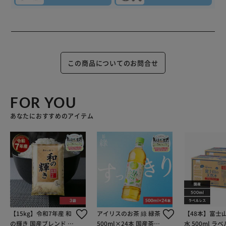
この商品についてのお問合せ
FOR YOU
あなたにおすすめのアイテム
【15kg】令和7年産 和
アイリスのお茶 綠 緑茶
【48本】富士
の輝き 国産ブレンド 5
500ml×24本 国産茶葉
水 500ml ラ