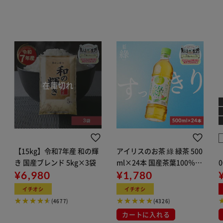
【15kg】令和7年産 和の輝
アイリスのお茶 綠 緑茶 500
き 国産ブレンド 5kg×3袋
ml×24本 国産茶葉100％使
¥6,980
用
¥1,780
イチオシ
イチオシ
(4677)
(4326)
カートに入れる