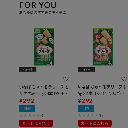
FOR YOU
あなたにおすすめのアイテム
いなば ちゅ～るテリーヌ と
いなば ちゅ～るテリーヌ 1
りささみ 15g×4本 DS-474
5g×4本 DS-511 りんご＆
とりささみ味
¥292
ささみ味
¥292
NEW
NEW
(0)
(0)
カートに入れる
カートに入れる