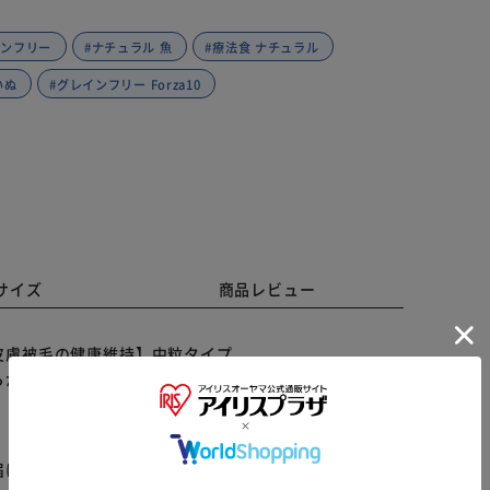
インフリー
#ナチュラル 魚
#療法食 ナチュラル
 いぬ
#グレインフリー Forza10
サイズ
商品レビュー
皮膚被毛の健康維持】中粒タイプ
らかじめご了承ください。
※ご確認ください
届けまでお時間を頂く場合がございます。