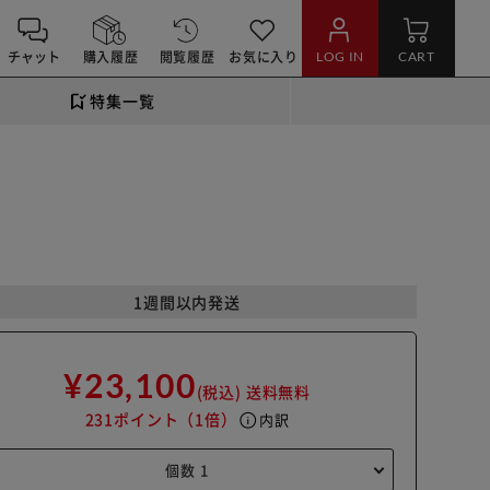
チャット
購入履歴
閲覧履歴
お気に入り
LOG IN
CART
特集一覧
1週間以内発送
¥23,100
(税込)
送料無料
231ポイント
（1倍）
info
内訳