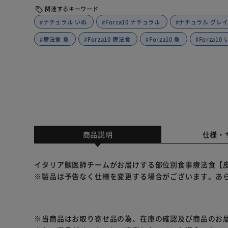
関連するキーワード
#ナチュラル いぬ
#Forza10 ナチュラル
#ナチュラル グレ
#療法食 魚
#Forza10 療法食
#Forza10 魚
#Forza10
商品説明
仕様・
イタリア獣医師チームがお届けする部位別食事療法食【
※製品は予告なく仕様を変更する場合がございます。あ
※当商品はお取り寄せ品の為、在庫の確認及び商品のお