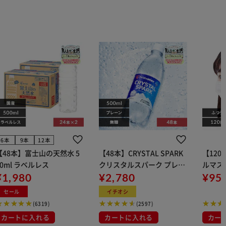
6本
9本
12本
【48本】富士山の天然水 5
【48本】CRYSTAL SPARK
【12
00ml ラベルレス
クリスタルスパーク プレー
ルマス
¥1,980
ン 500ml
¥2,780
イト 大容量 DIS
¥95
マスク
セール
イチオシ
布
(6319)
(2597)
カートに入れる
カートに入れる
カー