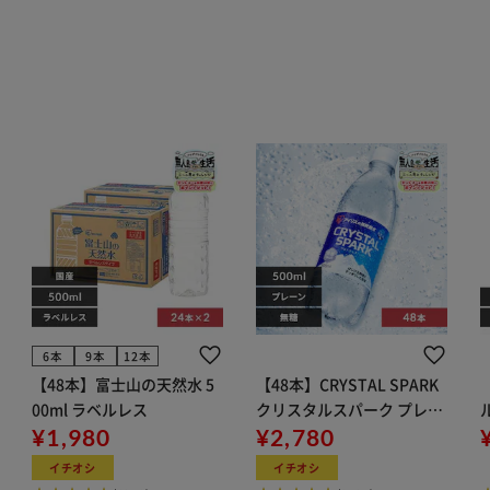
6本
9本
12本
【48本】富士山の天然水 5
【48本】CRYSTAL SPARK
00ml ラベルレス
クリスタルスパーク プレー
¥1,980
ン 500ml
¥2,780
イト
イチオシ
イチオシ