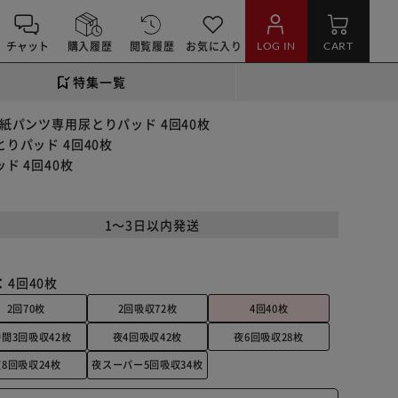
チャット
購入履歴
閲覧履歴
お気に入り
LOG IN
CART
特集一覧
紙パンツ専用尿とりパッド 4回40枚
りパッド 4回40枚
ド 4回40枚
1～3日以内発送
：
4回40枚
2回70枚
2回吸収72枚
4回40枚
間3回吸収42枚
夜4回吸収42枚
夜6回吸収28枚
夜8回吸収24枚
夜スーパー5回吸収34枚