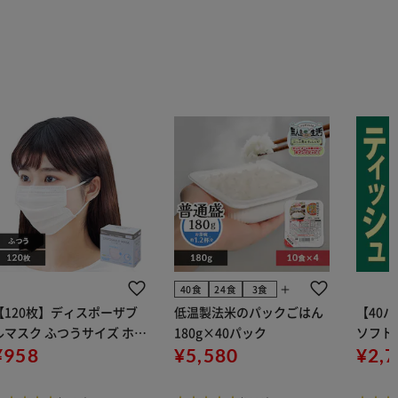
add
40食
24食
3食
【120枚】ディスポーザブ
低温製法米のパックごはん
【40
ルマスク ふつうサイズ ホワ
180g×40パック
ソフトパ
 大容量 DISPOSABLE
¥958
¥5,580
組) 5
¥2,
マスク プリーツマスク 不織
布