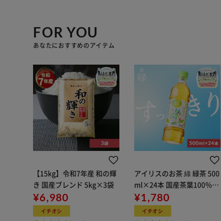
FOR YOU
あなたにおすすめのアイテム
【15kg】令和7年産 和の輝
アイリスのお茶 綠 緑茶 500
き 国産ブレンド 5kg×3袋
ml×24本 国産茶葉100％使
¥6,980
用
¥1,780
イチオシ
イチオシ