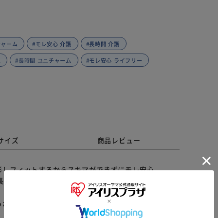
チャーム
#モレ安心 介護
#長時間 介護
ム
#長時間 ユニチャーム
#モレ安心 ライフリー
サイズ
商品レビュー
形しフィットするからスキマができずにモレ安心。
長57cm、吸収体がフィットするからモレずに一晩中安
らかじめご了承ください。
※ご確認ください