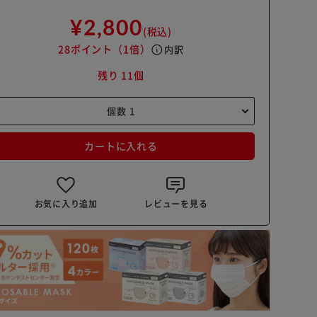
¥2,800
(税込)
28ポイント
（1倍）
info
内訳
残り 11個
カートに入れる
お気に入り追加
レビューを見る