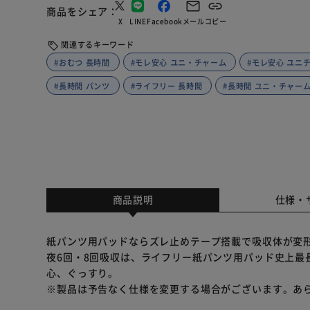
商品をシェア
X
LINE
Facebook
メール
コピー
関連するキーワード
#おむつ 長時間
#モレ安心 ユニ・チャーム
#モレ安心 ユニ
#長時間 パンツ
#ライフリー 長時間
#長時間 ユニ・チャー
商品説明
仕様・
紙パンツ用パッドならズレ止めテープ搭載で吸収体が変
夜6回・8回吸収は、ライフリー紙パンツ用パッド史上最
心、ぐっすり。
※製品は予告なく仕様を変更する場合がございます。あ