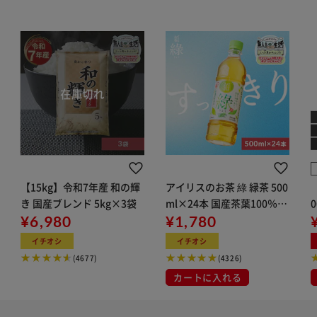
【15kg】令和7年産 和の輝
アイリスのお茶 綠 緑茶 500
き 国産ブレンド 5kg×3袋
ml×24本 国産茶葉100％使
¥6,980
用
¥1,780
イチオシ
イチオシ
(4677)
(4326)
カートに入れる