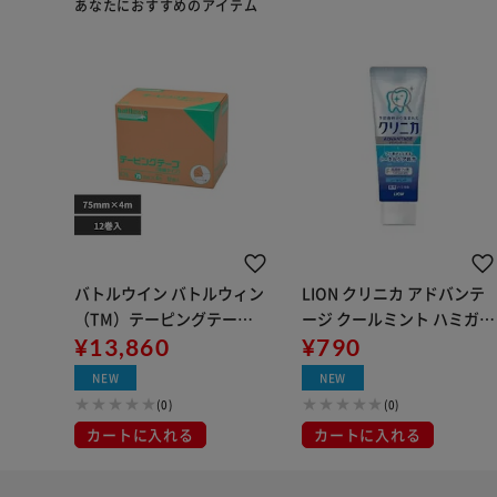
あなたにおすすめのアイテム
バトルウイン バトルウィン
LION クリニカ アドバンテ
（TM）テーピングテープB
ージ クールミント ハミガキ
E E－75 75MMX4M E75
¥13,860
130g
¥790
NEW
NEW
(0)
(0)
カートに入れる
カートに入れる