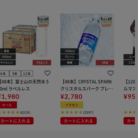
6本
9本
12本
【48本】富士山の天然水 5
【48本】CRYSTAL SPARK
【12
00ml ラベルレス
クリスタルスパーク プレー
ルマス
¥1,980
ン 500ml
¥2,780
イト 大容量 DIS
¥95
マスク
セール
イチオシ
布
(6319)
(2597)
カートに入れる
カートに入れる
カー