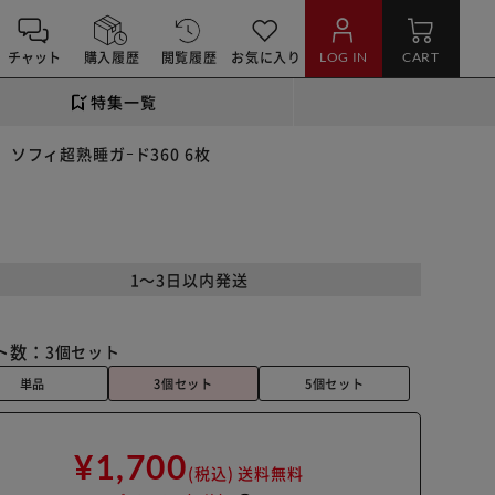
チャット
購入履歴
閲覧履歴
お気に入り
LOG IN
CART
特集一覧
ソフィ超熟睡ガｰド360 6枚
1～3日以内発送
ト数：
3個セット
単品
3個セット
5個セット
¥1,700
(税込)
送料無料