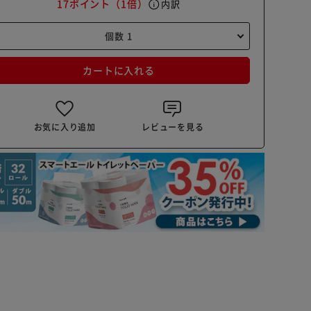
17ポイント
（1倍）
info
内訳
カートに入れる
お気に入り追加
レビューを見る