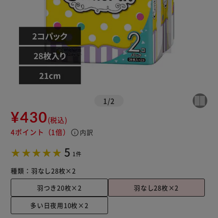
1
/
2
¥430
(税込)
4ポイント
（1倍）
info
内訳
5
1件
種類：
羽なし28枚×2
羽つき20枚×2
羽なし28枚×2
多い日夜用10枚×2