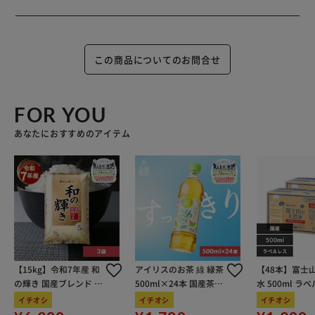
この商品についてのお問合せ
FOR YOU
あなたにおすすめのアイテム
【15kg】令和7年産 和
アイリスのお茶 綠 緑茶
【48本】富士
の輝き 国産ブレンド 5
500ml×24本 国産茶葉
水 500ml ラ
kg×3袋
100％使用
イチオシ
イチオシ
イチオシ