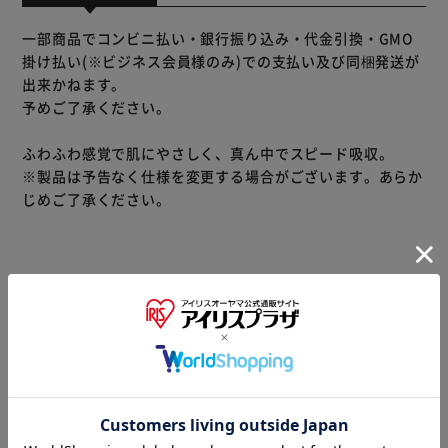
一部商品でコンビニ払い・銀行振り込み・代金引換・GMO
掛け払い(※ビジネス会員様のみ)での支払い及び同梱発送が
出来かねます。
予めご了承ください。
ふわふわ感覚で肌にやさしく、真ん中でスピード吸収。
※製品は予告なく仕様を変更する場合がございます。あらか
じめご了承ください。
※当商品はお取り寄せ品の為、在庫の確認及び商品のお届け
までお時間を頂く場合がございます。
また、商品がメーカーにて完売となっていた場合、キャンセ
ル又は注文内容の変更をお願いいたしております。
予めご了承くださいますようお願いいたします。
■こちらの
商品はアイリスプラザがセレクトしたオススメ商品です。