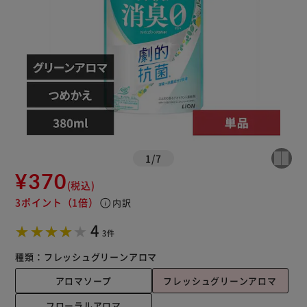
1
/
7
¥370
(税込)
3ポイント
（1倍）
info
内訳
4
3件
種類：
フレッシュグリーンアロマ
アロマソープ
フレッシュグリーンアロマ
フローラルアロマ