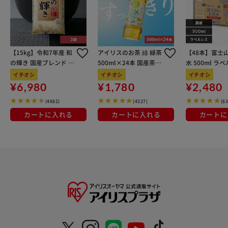
【15kg】令和7年産 和
アイリスのお茶 綠 緑茶
【48本】富士
の輝き 国産ブレンド 5
500ml×24本 国産茶葉
水 500ml ラ
kg×3袋
100％使用
イチオシ
イチオシ
イチオシ
¥6,980
¥1,780
¥2,480
(4682)
(4327)
(6
カートに入れる
カートに入れる
カートに