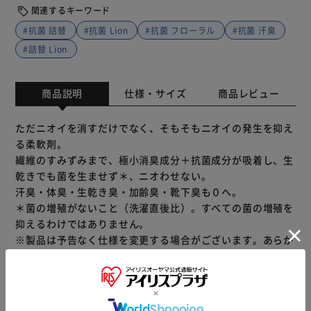
関連するキーワード
#抗菌 詰替
#抗菌 Lion
#抗菌 フローラル
#抗菌 汗臭
#詰替 Lion
商品説明
仕様・サイズ
商品レビュー
ただニオイを消すだけでなく、そもそもニオイの発生を抑え
る柔軟剤。
繊維のすみずみまで、極小消臭成分＋抗菌成分が吸着し、生
乾きでも菌を生ませず＊、ニオわせない。
汗臭・体臭・生乾き臭・加齢臭・靴下臭も０へ。
＊菌の増殖がないこと（洗濯直後比）。すべての菌の増殖を
抑えるわけではありません。
※製品は予告なく仕様を変更する場合がございます。あらか
じめご了承ください。