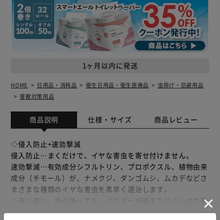
1ヶ月以内に発送
HOME
日用品・消耗品
衛生日用品・衛生医療品
虫除け・忌避用品
害獣対策用品
商品説明
仕様・サイズ
商品レビュー
◇侵入防止+速効撃滅
侵入防止…まくだけで、イヤな害虫を寄せ付けません。
速効撃滅…有効成分シフルトリン、プロポクスル、植物由来
成分（チモール）が、ナメクジ、ダンゴムシ、ムカデなどさ
まざまな種類のイヤな害虫を素早く退治します。
◇雨に強い。雨が降っても、パウダーが固まりにくいので殺
虫&侵入防止効果が持続します。