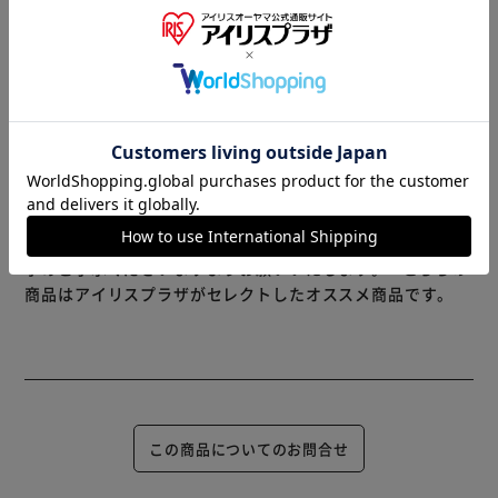
◇舞い散らない。舞い散りを抑えた粉タイプ処方です。
もっと見る
◇目立たず、ニオイも少ない。
※製品は予告なく仕様を変更する場合がございます。あらか
◇ニオイが少なく、土にまいても目立たない粉タイプです。
じめご了承ください。
※当商品はお取り寄せ品の為、在庫の確認及び商品のお届け
までお時間を頂く場合がございます。
また、商品がメーカーにて完売となっていた場合、キャンセ
ル又は注文内容の変更をお願いいたしております。
予めご了承くださいますようお願いいたします。
■こちらの
商品はアイリスプラザがセレクトしたオススメ商品です。
この商品についてのお問合せ