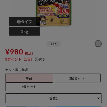
1
/
2
¥980
(税込)
9ポイント
（1倍）
info
内訳
セット数：
単品
単品
2個セット
4個セット