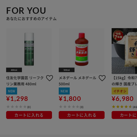
FOR YOU
あなたにおすすめのアイテム
住友化学園芸 リーフク
メネデール メネデール
【15kg】令和
リン業務用 480ml
500ml
の輝き 国産ブレ
kg×3袋
NEW
NEW
イチオシ
¥1,298
¥1,800
¥6,980
(0)
(0)
(4
カートに入れる
カートに入れる
カートに