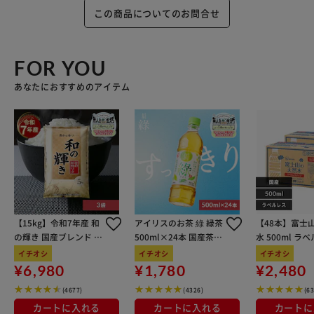
この商品についてのお問合せ
FOR YOU
あなたにおすすめのアイテム
【15kg】令和7年産 和
アイリスのお茶 綠 緑茶
【48本】富士
の輝き 国産ブレンド 5
500ml×24本 国産茶葉
水 500ml ラ
kg×3袋
100％使用
イチオシ
イチオシ
イチオシ
¥6,980
¥1,780
¥2,480
(4677)
(4326)
(6
カートに入れる
カートに入れる
カートに