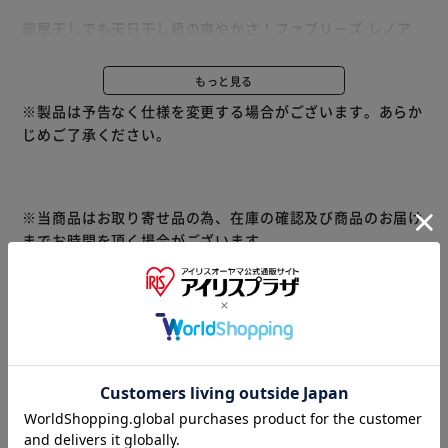
部屋干しでも天日干し級の爽やかさ！ファブリーズ レノア
と共同開発
１粒で究極パーフェクト。
もっと見る
※製品は予告なく仕様を変更する場合がございます。あらか
じめご了承ください。
※当商品はお取り寄せ品の為、在庫の確認及び商品のお届け
までお時間を頂く場合がございます。
また、商品がメーカーにて完売となっていた場合、キャンセ
ル又は注文内容の変更をお願いいたしております。
予めご了承くださいますようお願いいたします。
■こちらの
商品はアイリスプラザがセレクトしたオススメ商品です。
商品情報