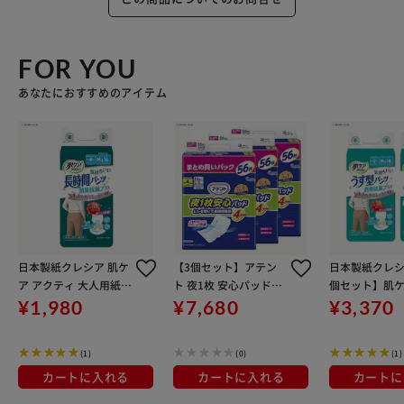
FOR YOU
あなたにおすすめのアイテム
日本製紙クレシア 肌ケ
【3個セット】アテン
日本製紙クレシ
ア アクティ 大人用紙お
ト 夜1枚 安心パッドム
個セット】肌ケ
むつ 長時間パンツ 約4
レを防いで長時間吸収
ティ 大人用紙
¥1,980
¥7,680
¥3,370
回分 消臭抗菌プラス M
4回吸収 56枚 【大容
す型パンツ 約2
-L 16枚 80651
量】
臭抗菌プラス M-
(1)
(0)
(1)
カートに入れる
カートに入れる
カートに