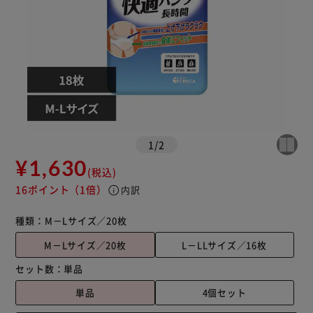
1
/
2
¥1,630
(税込)
16ポイント
（1倍）
info
内訳
種類：
M－Lサイズ／20枚
M－Lサイズ／20枚
L－LLサイズ／16枚
セット数：
単品
単品
4個セット