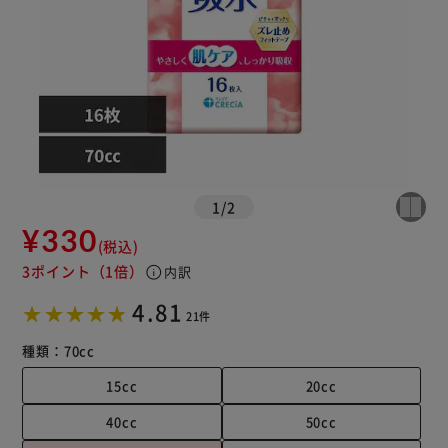
1
/
2
¥330
(税込)
3ポイント
（1倍）
info
内訳
4.81
21件
種類：
70cc
15cc
20cc
40cc
50cc