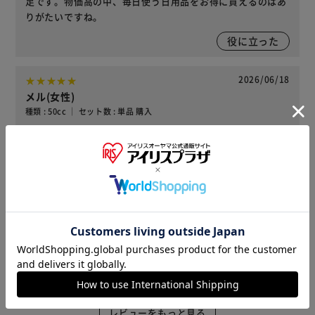
足です。物価高の中、毎日使う日用品をお得に買えるのはあ
りがたいですね。
役に立った
2026/06/18
メル(女性)
種類 : 50cc ｜ セット数 : 単品 購入
ポイント含め安いと思います肌触りもいいです
役に立った
2026/04/08
とと(女性)
種類 : 100cc ｜ セット数 : 単品 購入
外出時も安心して過ごせます。お値段安くて助かります。
役に立った
レビューをもっと見る