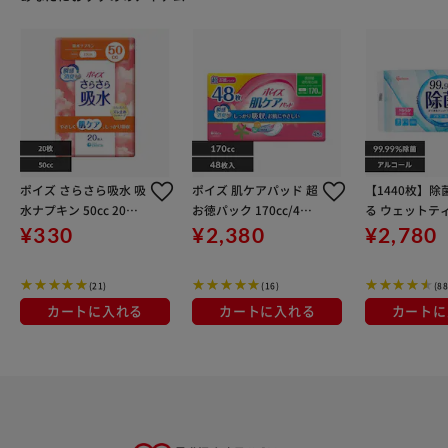
ポイズ さらさら吸水 吸
ポイズ 肌ケアパッド 超
【1440枚】除
水ナプキン 50cc 20枚
お徳パック 170cc/48
る ウェットテ
88433 50cc 20枚
枚
アルコールタイプ
¥330
¥2,380
¥2,780
-60A
(21)
(16)
(88
カートに入れる
カートに入れる
カートに