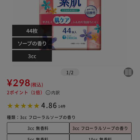
1
/
2
¥298
(税込)
2ポイント
（1倍）
info
内訳
4.86
14件
種類：
3cc フローラルソープの香り
3cc 無香料
3cc フローラルソープの香り
5cc 無香料
10cc 無香料