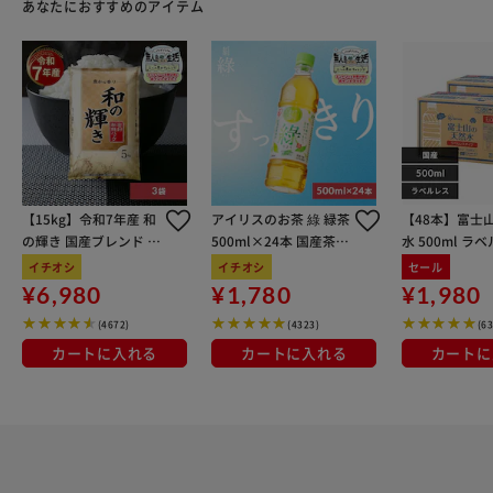
あなたにおすすめのアイテム
【15kg】令和7年産 和
アイリスのお茶 綠 緑茶
【48本】富士
の輝き 国産ブレンド 5
500ml×24本 国産茶葉
水 500ml ラ
kg×3袋
100％使用
イチオシ
イチオシ
セール
¥6,980
¥1,780
¥1,980
(4672)
(4323)
(6
カートに入れる
カートに入れる
カートに