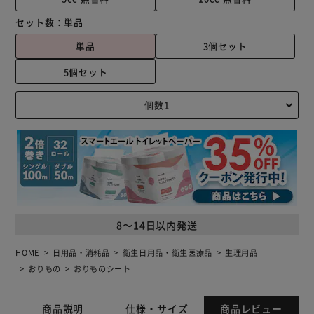
セット数：
単品
単品
3個セット
5個セット
8～14日以内発送
HOME
日用品・消耗品
衛生日用品・衛生医療品
生理用品
おりもの
おりものシート
商品説明
仕様・サイズ
商品レビュー