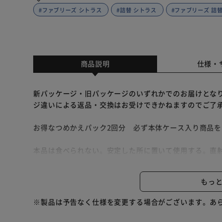
#ファブリーズ シトラス
#詰替 シトラス
#ファブリーズ 詰
商品説明
仕様・
新パッケージ・旧パッケージのいずれかでのお届けとな
ジ違いによる返品・交換はお受けできかねますのでご了
お得なつめかえパック2回分 必ず本体ケース入り商品
本品は食べられない。安定した所に置いて使用する。直
ける。
電化製品の上などでは、熱くなることがあるため使用し
もっ
壁や家具などのすぐ近くで使用しない。まれに香料が色
香料によってはオイルの色が多少変化することがありま
※製品は予告なく仕様を変更する場合がございます。あ
使用上の注意：用途以外に使用しない。未開封の香りパ
かないところに置く。つめかえる際は、香りパックの端