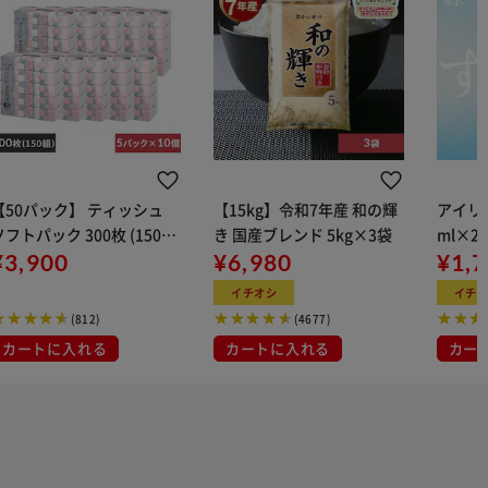
【50パック】 ティッシュ
【15kg】令和7年産 和の輝
アイリス
ソフトパック 300枚 (150
き 国産ブレンド 5kg×3袋
ml×2
組) 5パック×10
¥3,900
¥6,980
用
¥1,
イチオシ
イチ
(812)
(4677)
カートに入れる
カートに入れる
カー