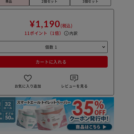
単品
2個セット
3個セット
¥1,190
(税込)
11ポイント
（1倍）
info
内訳
カートに入れる
お気に入り追加
レビューを見る