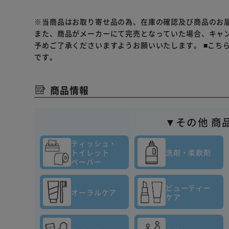
知症の方などの誤飲を防ぐため、置き場所に注意する。
気注意。使用期間中、本説明書きを保管しておく。
※当商品はお取り寄せ品の為、在庫の確認及び商品のお
応急処置：もし、香料が誤って口に入った場合は、すぐ
また、商品がメーカーにて完売となっていた場合、キャ
万一、香料が皮膚についたり、目に入ったりした場合は
予めご了承くださいますようお願いいたします。
■こち
です。
約８週間*1 続く壁と床*2 の消臭防臭まで！
生まれかわった！つめかえタイプ
商品情報
*1 使用状況による。*2 タイル等のニオイが染み込ま
▼その他 商
ティッシュ・
トイレット
洗剤・柔軟剤
ペーパー
ビューティー
オーラルケア
ケア