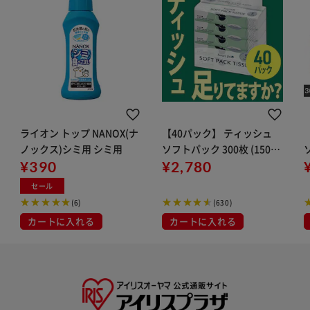
ライオン トップ NANOX(ナ
【40パック】 ティッシュ
ノックス)シミ用 シミ用
ソフトパック 300枚 (150
¥390
組) 5パック×8個
¥2,780
セール
(6)
(630)
カートに入れる
カートに入れる