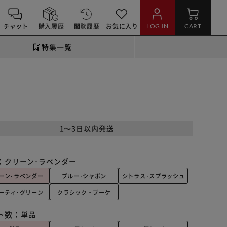
チャット
購入履歴
閲覧履歴
お気に入り
LOG IN
CART
特集一覧
1～3日以内発送
：
クリーン･ラベンダー
ーン･ラベンダー
ブルー･シャボン
シトラス･スプラッシュ
ーティ･グリーン
クラシック・ブーケ
ト数：
単品