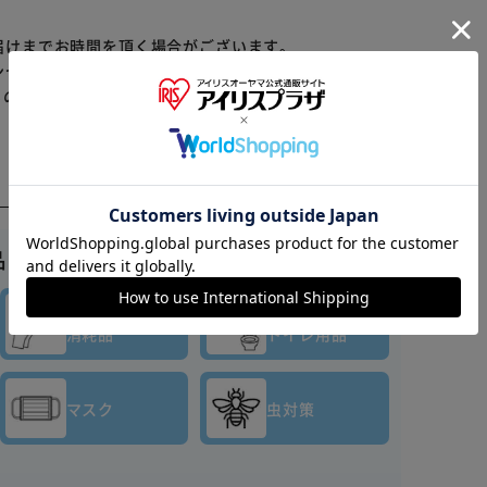
ペットの近くに置かない。火気の付近で使用しない。火
届けまでお時間を頂く場合がございます。
に水を飲ませるなどの応急処置をし、医師に相談する。
ンセル又は注文内容の変更をお願いいたしております。
、すぐに水で充分に洗い流す。
らの商品はアイリスプラザがセレクトしたオススメ商品
※ご確認ください
カートに入れる
購入手続きへ
ない素材には効果がありません
品はこちら▼
キッチン
バス・
消耗品
トイレ用品
マスク
虫対策