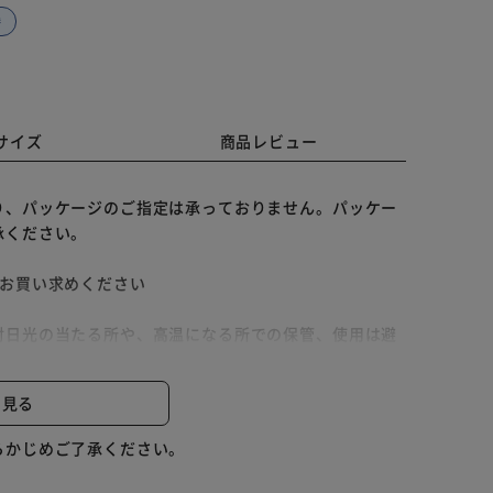
替
サイズ
商品レビュー
り、パッケージのご指定は承っておりません。パッケー
承ください。
をお買い求めください
射日光の当たる所や、高温になる所での保管、使用は避
ない。内容物がこぼれた場合はすぐに拭き取る。
と見る
移りする場合がある。
すが、品質に問題はありません。
らかじめご了承ください。
ックは外箱パッケージと一緒に保管する。子供の手の届
を持つなどして香料が皮膚に付着しないようにする。認