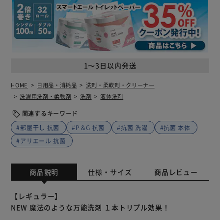
1～3日以内発送
HOME
日用品・消耗品
洗剤・柔軟剤・クリーナー
洗濯用洗剤・柔軟剤
洗剤
液体洗剤
関連するキーワード
#部屋干し 抗菌
#P＆G 抗菌
#抗菌 洗濯
#抗菌 本体
#アリエール 抗菌
商品説明
仕様・サイズ
商品レビュー
【レギュラー】
NEW 魔法のような万能洗剤 １本トリプル効果！