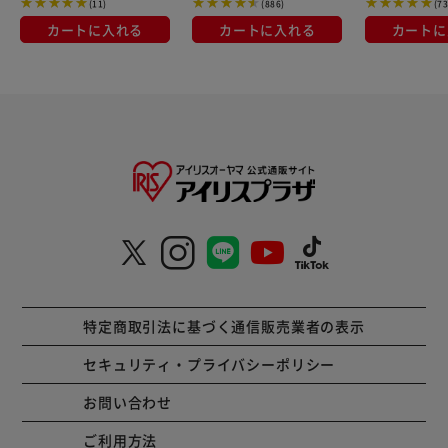
(11)
(886)
(73
比。
カートに入れる
カートに入れる
カートに
【除菌プラス】
NEW 全素材*1 洗浄 + スゴ泡処方除菌*2 お出かけ着も！*3
作業着も*3 体操服も*4 ＋しつこいニオイも断つ*5
背面に記載の注意事項と応急処置をご確認ください。
危険：眼に入ると損傷のおそれ。酸性タイプ。塩素系の製品
と一緒に使う（混ぜる）と有害な塩素ガスが出て危険。これ
は飲み物ではありません。眼に入ると損傷のおそれ。皮膚刺
激のおそれ。子供の手の届くところに置かない。
眼に入った場合：直ちに15分以上、水でやさしく洗い流
し、医師に相談する。
特定商取引法に基づく通信販売業者の表示
皮膚についた場合：石けんと水で洗い流す。
使用上の注意：認知症の方などの誤飲を防ぐため、置き場所
セキュリティ・プライバシーポリシー
に注意する。用途以外に使用しない。眼や皮膚への接触を避
ける。原液で使う場合
お問い合わせ
ご利用方法