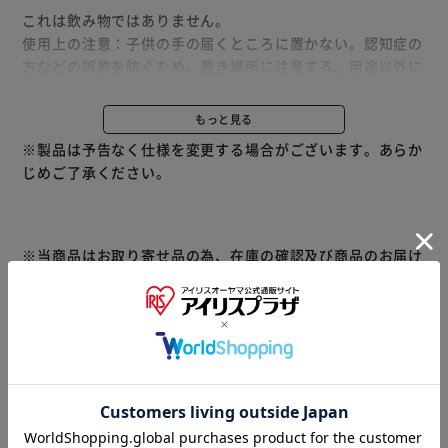
これは飲み物ではありません。
使用上の注意：子供の手の届くところに置かない。認知症の
方などの誤飲を防ぐため、置き場所に注意する。用途以外に
使用しない。荒れ性の方や長時間使う場合、また原液で使う
場合は炊事用手袋を使う。
もっと見る
使用後は水で手をよく洗い、クリームなどでお手入れをおす
※製品は予告なく仕様を変更する場合がございます。あらか
すめします。原液が洗濯機のフタについた時は、水ですぐ拭
じめご了承ください。
き取る。窒息の原因になる可能性がありますので、容器キャ
ップは常に固く締め、お子様が誤って口にいれないようにし
てください。
応急処置：万一飲み込んだ場合は水を飲ませる、また、目に
※当商品はお取り寄せ品の為、在庫の確認及び商品のお届け
入った場合はこすらずに水でよく洗う等応急処置をし、医師
までお時間を頂く場合がございます。
に相談する。
また、商品がメーカーにて完売となっていた場合、キャンセ
ル又は注文内容の変更をお願いいたしております。
ストレスなし 洗たく槽防カビ*1
予めご了承くださいますようお願いいたします。
■こちらの
つけおきなし 蓄積臭はがす*2
商品はアイリスプラザがセレクトしたオススメ商品です。
石けんなし *3 シミ一発でスッキリ！ *4
漂白剤なしで黄ばみを一発洗浄*4
商品情報
汗臭 加齢臭 生乾き臭 1本消臭*2