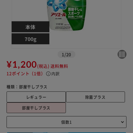
1
/
20
¥1,200
(税込)
送料無料
12ポイント
（1倍）
info
内訳
種類：
部屋干しプラス
レギュラー
除菌プラス
部屋干しプラス