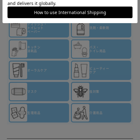
18時間超抗菌！*5
10％濃縮!*6 少ない量で同じだけ洗える
▼その他 商品はこちら▼
*1 カビは除去しません。 *2 P&G調べ。 *3 石けんの代わり
ティッシュ・
トイレット
洗剤・柔軟剤
に、本品で前洗いした際に同等のシミを落とす効果が得られ
ペーパー
ます。ニオイの度合いで消臭の程度は異なります。 *4 P&G
調べ。汚れの度合いにより、汚れ落ちの程度は異なります。
キッチン
バス・
消耗品
トイレ用品
*5 全ての菌の増殖を抑えるわけではありません。 *6 2023
年のアリエール超抗菌プレミアムシリーズ比。
ビューティー
オーラルケア
ケア
【部屋干しプラス】
NEW 部屋まで！まるごと消臭！*1
マスク
虫対策
これは飲み物ではありません。
使用上の注意：子供の手の届くところに置かない。認知症の
方などの誤飲を防ぐため、置き場所に注意する。用途以外に
生理用品
介護用品
使用しない。荒れ性の方や長時間使う場合、また原液で使う
場合は炊事用手袋を使う。
使用後は水で手をよく洗い、クリームなどでお手入れをおす
すめします。原液が洗濯機のフタについた時は、水ですぐ拭