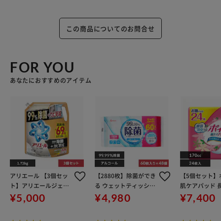
き取る。窒息の原因になる可能性がありますので、容器キャ
ップは常に固く締め、お子様が誤って口にいれないようにし
この商品についてのお問合せ
てください。
応急処置：万一飲み込んだ場合は水を飲ませる、また、目に
入った場合はこすらずに水でよく洗う等応急処置をし、医師
FOR YOU
に相談する。
あなたにおすすめのアイテム
最高レベルの抗菌成分*2 18時間抗菌*3
干した衣服も部屋もW消臭！*1
厚手タオルやパーカーの生乾き臭も徹底消臭*1
洗濯サイクルエンドレス消臭！脱ぐ瞬間までニオイ断つ！*1
洗濯槽の防カビ*4
10％濃縮！*5 少ない量で同じだけ洗える
縦型・ドラム式・すすぎ１回OK
アリエール 【3個セッ
【2880枚】除菌ができ
【5個セット】
*1 P&G調べ。ニオイの度合いで消臭の程度は異なります。
ト】アリエールジェル
る ウェットティッシュ
肌ケアパッド 
*2 アリエール超抗菌プレミアムシリーズにおいて。 *3 全て
つめかえ超ウルトラジ
アルコールタイプ WTS
夜も安心用(スー
¥5,000
¥4,980
¥7,400
の菌の増殖を抑えるわけではありません。 *4 カビは除去し
ャンボサイズ
-60A
70cc お徳24枚
ません。 *5 2023年のアリエール超抗菌プレミアムシリーズ
軽い尿もれ用)