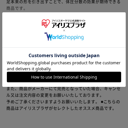
足本来の形を引き出すことで、体圧分散の効果が期待できる
商品です。
インソールは抗菌、防臭加工で手洗い可。
ヘリンボーン模様の凹凸ある底裏で外履きもOKです。
オフィスでの履き替えにもお勧めです。
オープンサボタイプは湿気がこもりにくくフィット感をより
もっと見る
感じていただける履き心地が特徴です。
※製品は予告なく仕様を変更する場合がございます。あらか
じめご了承ください。
※当商品はお取り寄せ品の為、在庫の確認及び商品のお届け
までお時間を頂く場合がございます。
また、商品がメーカーにて完売となっていた場合、キャンセ
ル又は注文内容の変更をお願いいたしております。
予めご了承くださいますようお願いいたします。
■こちらの
商品はアイリスプラザがセレクトしたオススメ商品です。