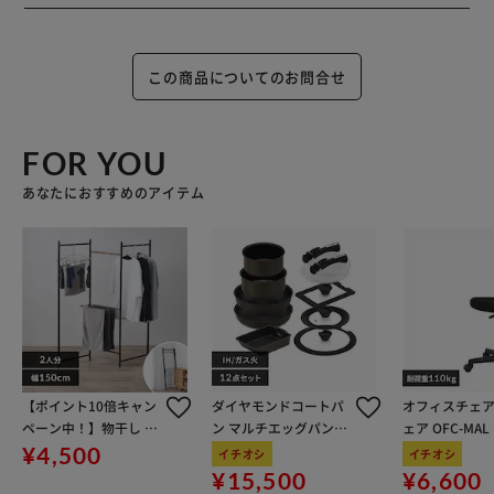
この商品についてのお問合せ
FOR YOU
あなたにおすすめのアイテム
【ポイント10倍キャン
ダイヤモンドコートパ
オフィスチェア
ペーン中！】物干し 室
ン マルチエッグパン入
ェア OFC-MA
内用 折りたたみ式 3連
り 12点セット IHガス
ン
¥4,500
イチオシ
イチオシ
OTM-150R ブラック 一
火対応 MEGI-12S ブラ
¥15,500
¥6,600
人暮らしにオススメ
ウンメタリック