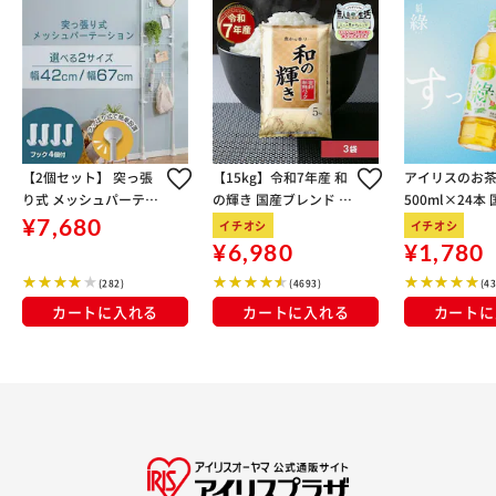
【2個セット】 突っ張
【15kg】令和7年産 和
アイリスのお茶
り式 メッシュパーテー
の輝き 国産ブレンド 5
500ml×24本
ション RP-420
kg×3袋
100％使用
¥7,680
イチオシ
イチオシ
¥6,980
¥1,780
(282)
(4693)
(4
カートに入れる
カートに入れる
カートに