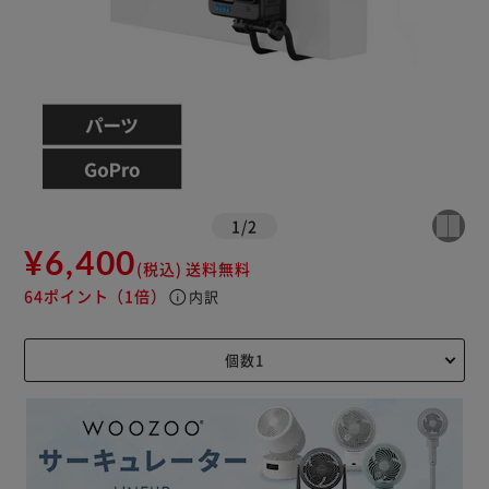
1
/
2
¥6,400
(税込)
送料無料
64ポイント
（1倍）
info
内訳