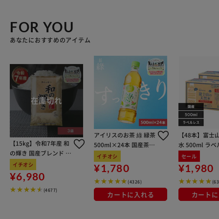
FOR YOU
あなたにおすすめのアイテム
アイリスのお茶 綠 緑茶
【48本】富士
【15kg】令和7年産 和
500ml×24本 国産茶葉
水 500ml ラ
の輝き 国産ブレンド 5
100％使用
イチオシ
セール
kg×3袋
イチオシ
¥1,780
¥1,980
¥6,980
(4326)
(6
(4677)
カートに入れる
カートに