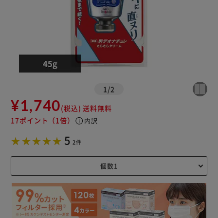
1
/
2
¥1,740
(税込)
送料無料
17ポイント
（1倍）
info
内訳
5
2件