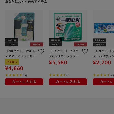
あなたにおすすめのアイテム
【2個セット】 P&G レ
【3個セット】アタッ
【4個セット】
ノアアロマジュエル 詰
クZERO パーフェクト
クールタオル SC
替 超特大サイズ ホワイ
スティック 部屋干し 5
¥5,580
¥2,700
イチオシ
トティー 1410ml
5本入り
¥4,860
(11)
(2)
(85
カートに入れる
カートに入れる
カートに