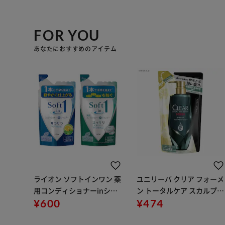
FOR YOU
あなたにおすすめのアイテム
ライオン ソフトインワン 薬
ユニリーバ クリア フォーメ
用コンディショナーinシャ
ン トータルケア スカルプコ
ンプー スッキリデオドラン
¥600
ンディショナー つめかえ用
¥474
ト つめかえ用 単品
280g