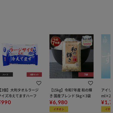
【3個】大判タオルラージ
【15kg】令和7年産 和の輝
アイリス
サイズ冷えてますハーフ
き 国産ブレンド 5kg×3袋
ml×2
¥990
¥6,980
用
¥1,
イチオシ
イチ