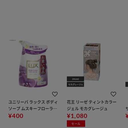
ユニリーバ ラックス ボディ
花王 リーゼ ティントカラー
ソープ ムスキーフローラル
ジェル モカグレージュ
つめかえ用
¥400
¥1,080
セール