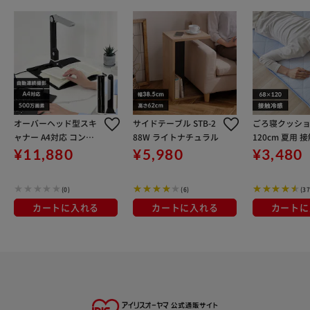
オーバーヘッド型スキ
サイドテーブル STB-2
ごろ寝クッショ
ャナー A4対応 コンパ
88W ライトナチュラル
120cm 夏用 
クト ドキュメントスキ
アイスブルー
¥11,880
¥5,980
¥3,480
ャナー ダークグレー W
J1004
(0)
(6)
(37
カートに入れる
カートに入れる
カートに