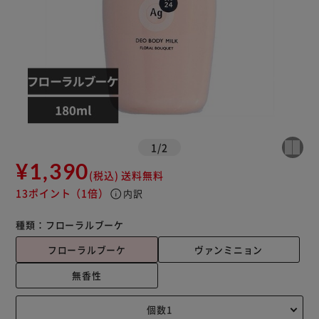
1
/
2
¥1,390
(税込)
送料無料
13ポイント
（1倍）
info
内訳
種類：
フローラルブーケ
フローラルブーケ
ヴァンミニョン
無香性