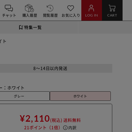
チャット
購入履歴
閲覧履歴
お気に入り
LOG IN
CART
特集一覧
イト
8～14日以内発送
ー：
ホワイト
グレー
ホワイト
¥2,110
(税込)
送料無料
21ポイント
（1倍）
info
内訳