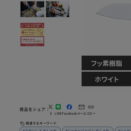
商品をシェア
X
LINE
Facebook
メール
コピー
関連するキーワード
#ステンレス おしゃれ
#シービージャパン おしゃれ
#シービ