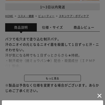
1～3日以内発送
HOME
コスメ・健康
ビューティー
スキンケア・ボディケア
商品説明
仕様・サイズ
商品レビュー
パフで毛穴まで塗り込む制汗パテ。
汗のニオイの元となるニオイ菌を殺菌して１日ずっと汗・ニ
オわせない。
汗が気になる時でも１日ずっとさらさら★持続。
・制汗成分（焼ミョウバン◆）配合・殺菌成分（ＩＰＭＰ
◇）配合。
無香性。
約１００回分。
もっと見る
※製品は予告なく仕様を変更する場合がございます。あらか
★高吸汗・高吸湿ドライパウダー配合（基剤）
じめご了承ください。
◆乾燥硫酸アルミニウムカリウム
◇イソプロピルメチルフェノール【医薬部外品】効能効果：
わきが（腋臭）、皮ふ汗臭、制汗