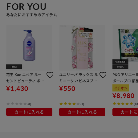
FOR YOU
あなたにおすすめのアイテム
花王 Kao ニベア ルー
ユニリーバ ラックス ル
P&G アリエー
セントビューティ ボデ
ミニーク ハピネスブル
ボールプロ 部
ィミルク ディープモイ
ーム トリートメント つ
つめかえ テラ
¥1,430
¥550
イチオシ
スチャー 350g
めかえ用 350g
サイズ 89個入
¥8,980
ト
(0)
(2)
(20
カートに入れる
カートに入れる
カートに