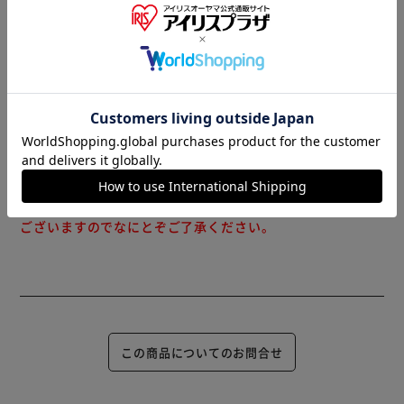
※当商品はお取り寄せ品の為、在庫の確認及び商品のお届け
※リニューアルに伴い、パッケージ・内容等予告なく変更す
までお時間を頂く場合がございます。
る場合がございます。予めご了承ください。
また、商品がメーカーにて完売となっていた場合、キャンセ
ル又は注文内容の変更をお願いいたしております。
予めご了承くださいますようお願いいたします。
■こちらの
商品はアイリスプラザがセレクトしたオススメ商品です。
（ご注意）
数量限定商品はご注文が完了しても完売になる場合がござい
ます。ご注文をいただいた後にお断りさせていただく場合が
ございますのでなにとぞご了承ください。
この商品についてのお問合せ