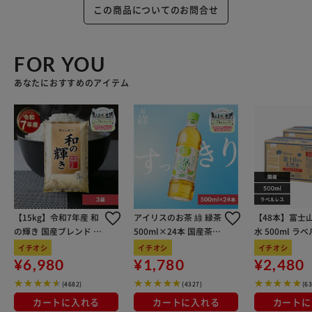
この商品についてのお問合せ
FOR YOU
あなたにおすすめのアイテム
【15kg】令和7年産 和
アイリスのお茶 綠 緑茶
【48本】富士
の輝き 国産ブレンド 5
500ml×24本 国産茶葉
水 500ml ラ
kg×3袋
100％使用
イチオシ
イチオシ
イチオシ
¥6,980
¥1,780
¥2,480
(4682)
(4327)
(6
カートに入れる
カートに入れる
カートに