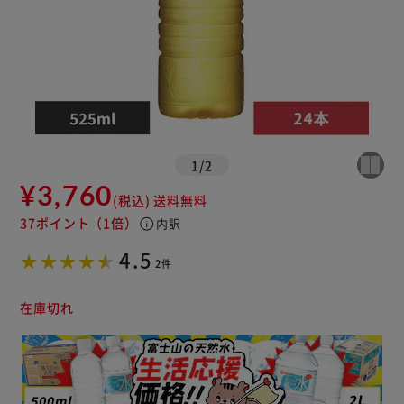
1
/
2
¥3,760
(税込)
送料無料
37ポイント
（1倍）
info
内訳
4.5
2件
在庫切れ