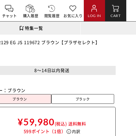
チャット
購入履歴
閲覧履歴
お気に入り
LOG IN
CART
特集一覧
29 EG JS 119672 ブラウン【プラザセレクト】
8～14日以内発送
ー：
ブラウン
ブラウン
ブラック
¥59,980
(税込)
送料無料
599ポイント
（1倍）
info
内訳