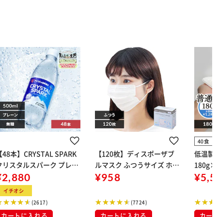
40食
【48本】CRYSTAL SPARK
【120枚】ディスポーザブ
低温製
クリスタルスパーク プレー
ルマスク ふつうサイズ ホワ
180g
 500ml
¥2,880
イト 大容量 DISPOSABLE
¥958
¥5,
マスク プリーツマスク 不織
イチオシ
布
(2617)
(7724)
カートに入れる
カートに入れる
カー