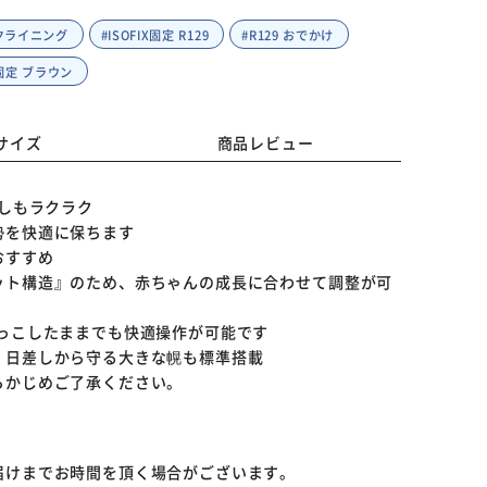
クライニング
#ISOFIX固定 R129
#R129 おでかけ
X固定 ブラウン
サイズ
商品レビュー
ろしもラクラク
勢を快適に保ちます
おすすめ
ット構造』のため、赤ちゃんの成長に合わせて調整が可
っこしたままでも快適操作が可能です
、日差しから守る大きな幌も標準搭載
らかじめご了承ください。
届けまでお時間を頂く場合がございます。