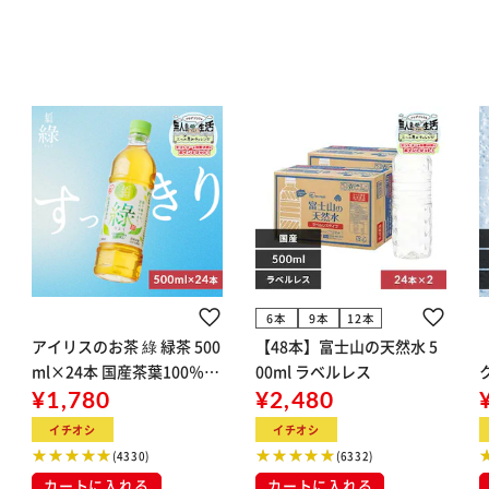
6本
9本
12本
アイリスのお茶 綠 緑茶 500
【48本】富士山の天然水 5
ml×24本 国産茶葉100％使
00ml ラベルレス
用
¥1,780
¥2,480
ン
イチオシ
イチオシ
(4330)
(6332)
カートに入れる
カートに入れる