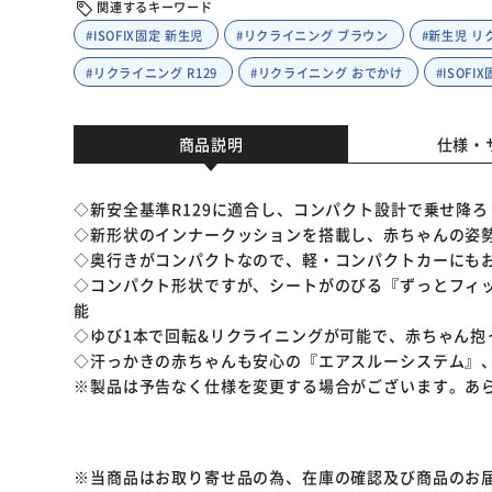
関連するキーワード
#ISOFIX固定 新生児
#リクライニング ブラウン
#新生児 リ
#リクライニング R129
#リクライニング おでかけ
#ISOFI
商品説明
仕様・
◇新安全基準R129に適合し、コンパクト設計で乗せ降
◇新形状のインナークッションを搭載し、赤ちゃんの姿
◇奥行きがコンパクトなので、軽・コンパクトカーにも
◇コンパクト形状ですが、シートがのびる『ずっとフィ
能
◇ゆび1本で回転&リクライニングが可能で、赤ちゃん抱
◇汗っかきの赤ちゃんも安心の『エアスルーシステム』
※製品は予告なく仕様を変更する場合がございます。あ
※当商品はお取り寄せ品の為、在庫の確認及び商品のお