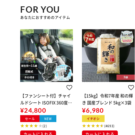
FOR YOU
あなたにおすすめのアイテム
【ファンシート付】チャイ
【15kg】令和7年産 和の輝
ルドシート ISOFIX 360度回
き 国産ブレンド 5kg×3袋
転 ホロ付き 新生児から11
¥24,800
¥6,980
歳 R129適合モデル ブラッ
セール
NEW
イチオシ
ク + ファンシート 保冷剤付
(2)
(4693)
き USB給電 Breezy2 ブラ
カートに入れる
カートに入れる