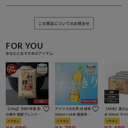
この商品についてのお問合せ
FOR YOU
あなたにおすすめのアイテム
【15kg】令和7年産 和
アイリスのお茶 綠 緑茶
【48本】富士
の輝き 国産ブレンド 5
500ml×24本 国産茶葉
水 500ml ラ
kg×3袋
100％使用
イチオシ
イチオシ
イチオシ
¥6,980
¥1,780
¥2,480