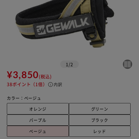
1
/
2
¥3,850
(税込)
38ポイント
（1倍）
info
内訳
カラー：
ベージュ
オレンジ
グリーン
パープル
ブラック
ベージュ
レッド