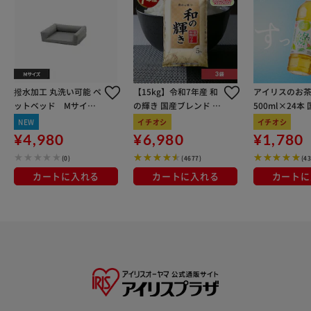
撥水加工 丸洗い可能 ペ
【15kg】令和7年産 和
アイリスのお茶
ットベッド Mサイズ
の輝き 国産ブレンド 5
500ml×24本
T0182PTBDM-LGY ラ
kg×3袋
100％使用
NEW
イチオシ
イチオシ
イトグレー
¥4,980
¥6,980
¥1,780
(0)
(4677)
(4
カートに入れる
カートに入れる
カートに