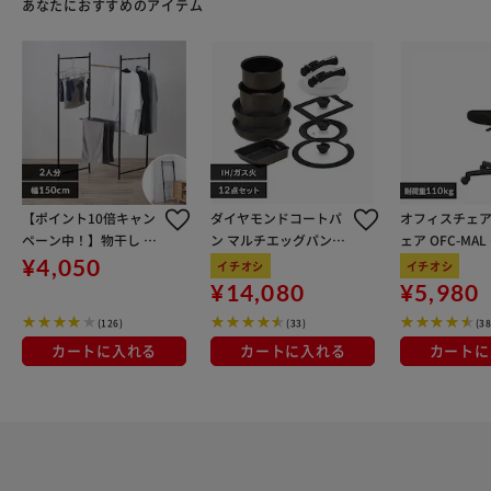
あなたにおすすめのアイテム
【ポイント10倍キャン
ダイヤモンドコートパ
オフィスチェア
ペーン中！】物干し 室
ン マルチエッグパン入
ェア OFC-MA
内用 折りたたみ式 3連
り 12点セット IHガス
ン
¥4,050
イチオシ
イチオシ
OTM-150R ブラック 一
火対応 MEGI-12S ブラ
¥14,080
¥5,980
人暮らしにオススメ
ウンメタリック
(126)
(33)
(38
カートに入れる
カートに入れる
カートに