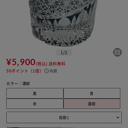
1
/
2
¥5,900
(税込)
送料無料
59ポイント
（1倍）
info
内訳
カラー：
濃紺
黒
青
赤
濃紺