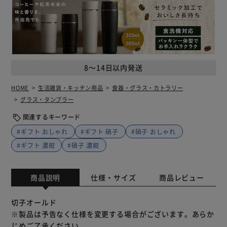
8～14日以内発送
HOME
生活雑貨・キッチン用品
食器・グラス・カトラリー
グラス・タンブラー
関連するキーワード
#ギフト おしゃれ
#ギフト 硝子
#硝子 おしゃれ
#ギフト 濃紺
#硝子 濃紺
商品説明
仕様・サイズ
商品レビュー
切子オールド
※製品は予告なく仕様を変更する場合がございます。あらか
じめご了承ください。