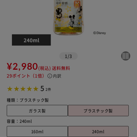
1
/
3
¥2,980
(税込)
送料無料
29ポイント
（1倍）
info
内訳
5
2件
種類：
プラスチック製
ガラス製
プラスチック製
容量：
240ml
160ml
240ml