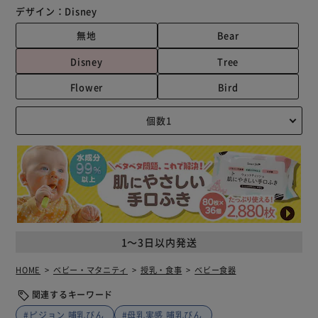
デザイン：
Disney
無地
Bear
Disney
Tree
Flower
Bird
1～3日以内発送
HOME
ベビー・マタニティ
授乳・食事
ベビー食器
関連するキーワード
#ピジョン 哺乳びん
#母乳実感 哺乳びん