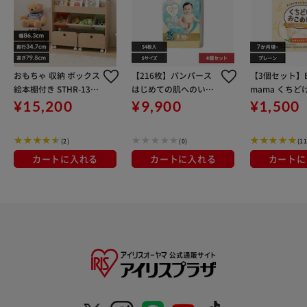
おもちゃ 収納 ボックス
【216枚】パンパース
【3個セット】E
絵本棚付き STHR-13
はじめての肌へのいち
mama くちど
キャロット
ばん スーパージャンボ
ぼー 25g KJZ4
¥15,200
¥9,900
¥1,500
Sサイズ 54枚×4個セ
JZ430414 KJZ
ット (4-8kg) ベビーお
プレーン
(2)
(0)
(11
むつ おむつ テープタイ
プ
カートに入れる
カートに入れる
カートに