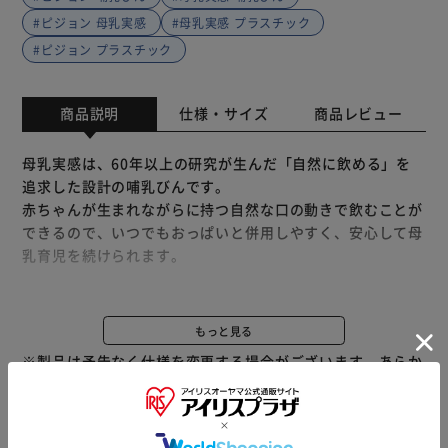
#ピジョン 母乳実感
#母乳実感 プラスチック
#ピジョン プラスチック
商品説明
仕様・サイズ
商品レビュー
母乳実感は、60年以上の研究が生んだ「自然に飲める」を
追求した設計の哺乳びんです。
赤ちゃんが生まれながらに持つ自然な口の動きで飲むことが
できるので、いつでもおっぱいと併用しやすく、安心して母
乳育児を続けられます。
＜母乳実感哺乳びん プラスチック160mlの特徴＞
◆0カ月から、母乳実感乳首SS（丸穴）付き
もっと見る
◆哺乳の3原則「吸着（きゅうちゃく）」「吸啜（きゅうて
※製品は予告なく仕様を変更する場合がございます。あらか
つ）」「嚥下（えんげ）」をサポートします。
じめご了承ください。
「吸着」サポート：おっぱいに近づけ、スムーズな舌の動き
をさまたげないもっちり触感
「吸啜」サポート：お口に密着できるぴたっとカーブ、適切