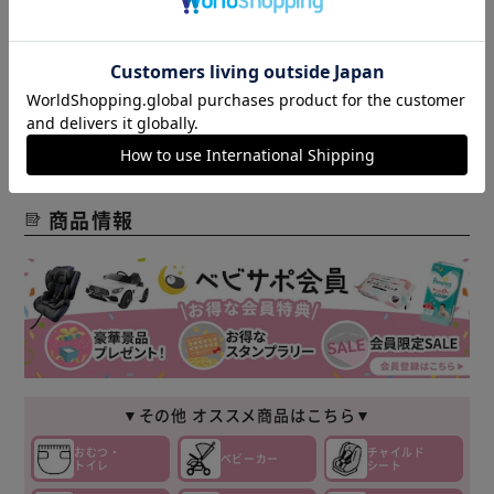
なくわえこみ目安ラッチオンライン
※当商品はお取り寄せ品の為、在庫の確認及び商品のお届け
「嚥下」サポート：「成長・発達」に合わせて設計した吸い
までお時間を頂く場合がございます。
穴形状
また、商品がメーカーにて完売となっていた場合、キャンセ
◆病産院での高い使用実績
ル又は注文内容の変更をお願いいたしております。
◆プラスチックは医療系で使用される高品質プラスチックで
予めご了承くださいますようお願いいたします。
■こちらの
す。また、BPAフリーで安全な材料を使用しています。
商品はアイリスプラザがセレクトしたオススメ商品です。
商品情報
▼その他 オススメ商品はこちら▼
おむつ・
チャイルド
ベビーカー
トイレ
シート