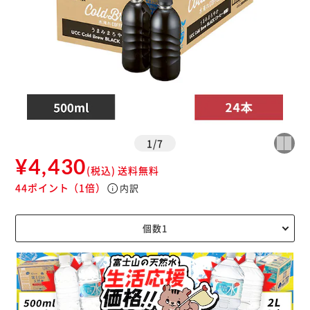
1
/
7
¥4,430
(税込)
送料無料
44ポイント
（1倍）
info
内訳