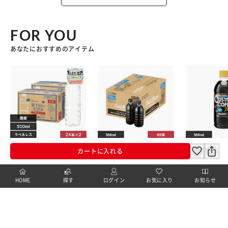
FOR YOU
あなたにおすすめのアイテム
【48本】富士山の天然
【48本】UCC 上島珈琲
【24本】カス
カートに入れる
水 500ml ラベルレス
Cold Brew BLACK ラ
ヒーブラック 5
ベルレス 500ml
¥8,960
¥2,680
イチオシ
¥2,480
HOME
探す
ログイン
お気に入り
お知らせ
(6322)
(0)
(1)
カートに入れる
カートに入れる
カートに
カートに商品を追加しました