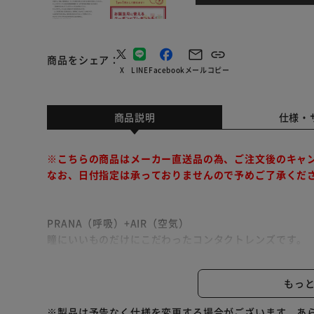
商品をシェア
X
LINE
Facebook
メール
コピー
商品説明
仕様・
※こちらの商品はメーカー直送品の為、ご注文後のキャ
なお、日付指定は承っておりませんので予めご了承くだ
PRANA（呼吸）+AIR（空気）
瞳にいいものだけにこだわったコンタクトレンズです。
多くの酸素を通すレンズを厳選したうるおい成分で包み
もっ
※こちらの商品はお取り寄せ商品のため、初期不良以外
さい。
※製品は予告なく仕様を変更する場合がございます。あ