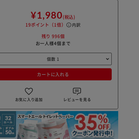
¥1,980
(税込)
19ポイント
（1倍）
info
内訳
残り 996個
お一人様4個まで
カートに入れる
お気に入り追加
レビューを見る