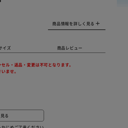
商品情報を詳しく見る
サイズ
商品レビュー
ンセル・返品・変更は不可となります。
さいませ。
込み、ユーザーの生活に寄り添います。
と見る
の返品・交換は承れませんので、あらかじめご了承くだ
らかじめご了承ください。