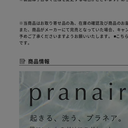
※リニューアルに伴い、パッケージ・内容等予告なく変
【ご使用の際の注意点】
・1日使い捨てレンズです。連続装用はできません。
※当商品はお取り寄せ品の為、在庫の確認及び商品のお
・使用済みのレンズは再使用しないでください。
また、商品がメーカーにて完売となっていた場合、キャ
・眼科医から指示された時間内で使用してください。
予めご了承くださいますようお願いいたします。
■こち
・就寝前には必ずレンズをはずしてください。
です。
・異常がなくても定期検査を必ず受けてください。
・眼ヤニ、充血、異物感など、少しでも異常を感じたら
商品情報
※コンタクトレンズは高度管理医療機器です。必ず眼科
レンズをお求めください。
※コンタクトレンズは目に直接のせて使用するものです
があります。
※必ず添付文書をよく読み、眼科医の指示を守り正しく