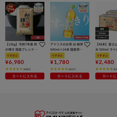
【15kg】令和7年産 和
アイリスのお茶 綠 緑茶
【48本】富士
の輝き 国産ブレンド 5
500ml×24本 国産茶葉
水 500ml ラ
kg×3袋
100％使用
イチオシ
イチオシ
イチオシ
¥6,980
¥1,780
¥2,480
(4682)
(4327)
(6
カートに入れる
カートに入れる
カートに