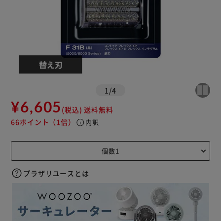
1
/
4
¥6,605
(税込)
送料無料
66ポイント
（1倍）
info
内訳
プラザリユースとは