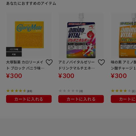
あなたにおすすめのアイテム
大塚製薬 カロリーメイ
アミノバイタルゼリー
味の素 アミノ
ト ブロック バニラ味 4
ドリンクマルチエネル
ン酸チャージ 1
本
ギー
¥300
¥300
¥300
(89)
(0)
(2)
カートに入れる
カートに入れる
カートに