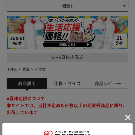
1～3日以内発送
HOME
食品
非常食
商品説明
仕様・サイズ
商品レビュー
■賞味期限について
本サイトでは、当社が定めた日数以上の期限残商品に限り、
出荷しています
※製品は予告なく仕様を変更する場合がございます。あらか