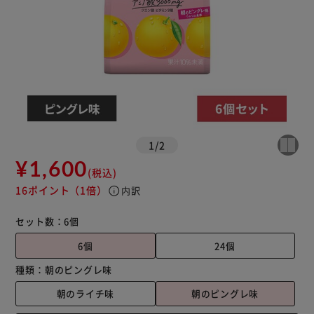
1
/
2
¥1,600
(税込)
16ポイント
（1倍）
info
内訳
セット数：
6個
6個
24個
種類：
朝のピングレ味
朝のライチ味
朝のピングレ味