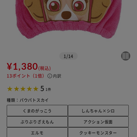
1
/
14
¥1,380
(税込)
13ポイント
（1倍）
info
内訳
5
1件
種類：
パウパトスカイ
くまのがっこう
しんちゃん×シロ
ぶりぶりざえもん
アクション仮面
エルモ
クッキーモンスター