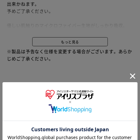
出来かねます。
予めご了承ください。
優しい肌触りのマイクロファイバー生地がしっかり吸収。
お風呂上りに頭にかぶるだけでしっかり吸水。
かぶるだけでかわいいキャラクターに変身。
もっと見る
親子で楽しくお風呂上りの時間を楽しめる。
※製品は予告なく仕様を変更する場合がございます。あらか
水遊びなど様々なシーンで役立ちます。
じめご了承ください。
※当商品はお取り寄せ品の為、在庫の確認及び商品のお届け
までお時間を頂く場合がございます。
また、商品がメーカーにて完売となっていた場合、キャンセ
ル又は注文内容の変更をお願いいたしております。
予めご了承くださいますようお願いいたします。
■こちらの
商品はアイリスプラザがセレクトしたオススメ商品です。