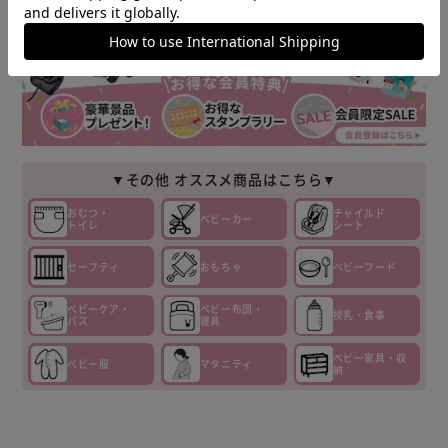
商品情報
▼その他 オススメ商品はこちら▼
おむつ・
チャイルド
ベビーカー
トイレ
シート
セーフティ
おもちゃ
ベビーフード
ベビーケア・
ベビー布団・
授乳・食事
バス
寝具
ベビー家具・収
ベビー服
マタニティ
納