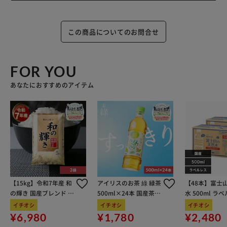
この商品についてのお問合せ
FOR YOU
あなたにおすすめのアイテム
【15kg】令和7年産 和
アイリスのお茶 綠 緑茶
【48本】富士
の輝き 国産ブレンド 5
500ml×24本 国産茶葉
水 500ml ラ
kg×3袋
100％使用
イチオシ
イチオシ
イチオシ
¥6,980
¥1,780
¥2,480