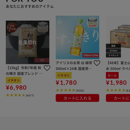
あなたにおすすめのアイテム
アイリスのお茶 綠 緑茶
【48本】富士
【15kg】令和7年産 和
500ml×24本 国産茶葉
水 500ml ラ
の輝き 国産ブレンド 5
100％使用
イチオシ
セール
kg×3袋
イチオシ
¥1,780
¥1,980
¥6,980
(4326)
(6
(4677)
カートに入れる
カートに