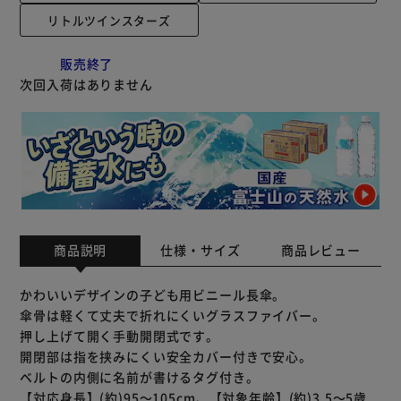
リトルツインスターズ
販売終了
次回入荷はありません
商品説明
仕様・サイズ
商品レビュー
かわいいデザインの子ども用ビニール長傘。
傘骨は軽くて丈夫で折れにくいグラスファイバー。
押し上げて開く手動開閉式です。
開閉部は指を挟みにくい安全カバー付きで安心。
ベルトの内側に名前が書けるタグ付き。
【対応身長】(約)95～105cm、【対象年齢】(約)3.5～5歳