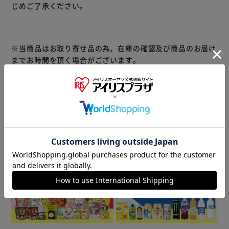
じめご了承ください。
ん。
■配送不可地域：北海道・沖縄・他離島・四国地方・一部山
岳地帯
４ｔ車で配送できる地域に限ります。
※当商品はお取り寄せ品の為、在庫の確認及び商品のお届け
４ｔ車通行不可の場合、チャーター便手配（追加送料あ
までお時間を頂く場合がございます。
り）や最寄り営業所引取、またチャーター便手配不可の場合
また、商品がメーカーにて完売となっていた場合、キャンセ
は配送をお断りする事がございます。
ル又は注文内容の変更をお願いいたしております。
※特殊地域、配送不能区域など、発送方法に関しては メー
予めご了承くださいますようお願いいたします。
■こちらの
カーより確認のご連絡をさせていただきます。予めご了承く
商品はアイリスプラザがセレクトしたオススメ商品です。
ださいませ。
■時間指定は不可となります。※到着目安時間につきまして
商品情報
は、運送会社HPよりご確認いただけます。
■お客様組立品
▼ 食品・飲料おすすめ ▼
Coleman×YODOKOのコラボレーション商品である積雪対
応タイプの物置です。深みのあるブラウンとブロンズ調のア
クセントカラーの組み合わせが、自然な景観に溶け込みま
す。