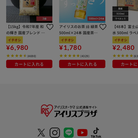
【15kg】令和7年産 和
アイリスのお茶 綠 緑茶
【48本】富士
の輝き 国産ブレンド 5
500ml×24本 国産茶葉
水 500ml ラ
kg×3袋
100％使用
イチオシ
イチオシ
イチオシ
¥6,980
¥1,780
¥2,480
(4690)
(4329)
(6
カートに入れる
カートに入れる
カートに