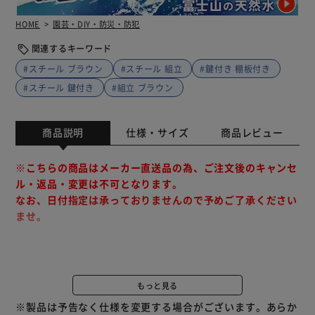
HOME
園芸・DIY・防災・防犯
関連するキーワード
#スチール ブラウン
#スチール 組立
#鍵付き 棚板付き
#スチール 鍵付き
#組立 ブラウン
商品説明
仕様・サイズ
商品レビュー
※こちらの商品はメーカー直送品の為、ご注文後のキャンセ
ル・返品・変更は不可となります。
なお、日付指定は承っておりませんので予めご了承ください
ませ。
※注意点※
■こちらの商品はメーカー直送品の為、ご注文後のキャンセ
もっと見る
ルまたは変更は不可となります。
※製品は予告なく仕様を変更する場合がございます。あらか
■日・祝の配送、夜間(17時以降）の配送は行っておりませ