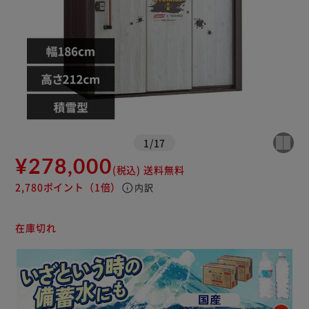
1
/
17
¥278,000
(税込)
送料無料
2,780ポイント
（1倍）
info
内訳
在庫切れ