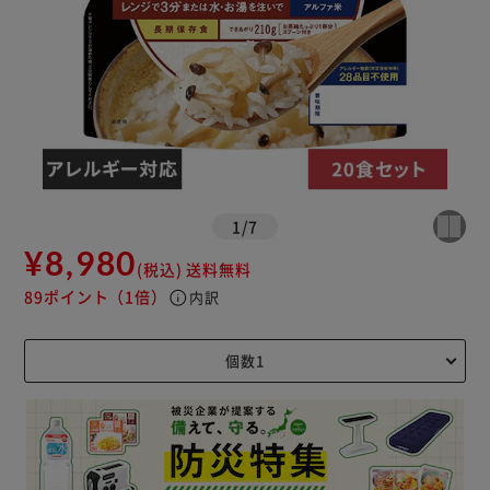
1
/
7
¥8,980
(税込)
送料無料
89ポイント
（1倍）
info
内訳