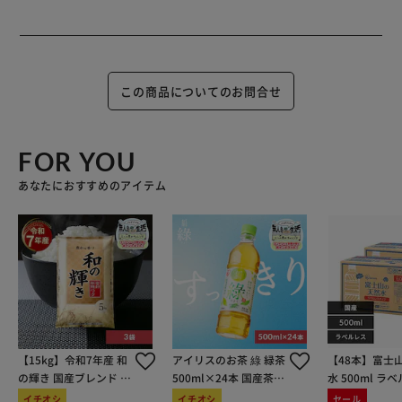
この商品についてのお問合せ
FOR YOU
あなたにおすすめのアイテム
【15kg】令和7年産 和
アイリスのお茶 綠 緑茶
【48本】富士
の輝き 国産ブレンド 5
500ml×24本 国産茶葉
水 500ml ラ
kg×3袋
100％使用
イチオシ
イチオシ
セール