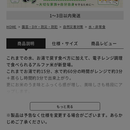
1～3日以内発送
HOME
園芸・DIY・防災・防犯
自然災害対策
水・非常食
商品説明
仕様・サイズ
商品レビュー
これまでの水、お湯で戻す食べ方に加えて、電子レンジ調理
で食べられるアルファ米が新登場。
これまでお湯で約15分、水で約60分の時間がレンジで約3分
＋蒸らし時間約3分で出来上がり。
更にお米のうま味とふっくら感が増し、美味しさも格段にア
ップします。
長期保存食から普段使用でも美味しく食べられる尾西のアル
ファ米 レンジプラスシリーズです。
もっと見る
※製品は予告なく仕様を変更する場合がございます。あらか
じめご了承ください。