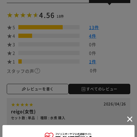
4.56
18件
5
13件
4
4件
3
0件
2
0件
1
1件
0件
スタッフの声
レビューを書く
すべてのレビュー
2026/04/26
reigo(女性)
セット数 : 単品 ｜ 種類 : 水煮 購入
届いたときに缶が思い切りへこんでいましたが、中身は大丈
夫でした。骨まで柔らかく美味しかったです。