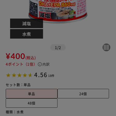
1
/
2
¥400
(税込)
4ポイント
（1倍）
info
内訳
4.56
18件
セット数：
単品
単品
24個
48個
種類：
水煮