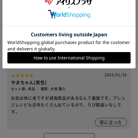
役に立った
2026/02/20
雪(女性)
セット数 : 単品 ｜ 種類 : 水煮 購入
減塩で栄養価も高く、しかも便利で言うことありません。
役に立った
2026/01/19
やまちゃん(男性)
セット数 : 単品 ｜ 種類 : 水煮 購入
鯖缶は体に良ですが減塩商品があるなんて最強です。アレン
ジレシピも近年たくさん出ているので、りぴ間違いなしで
す。
役に立った