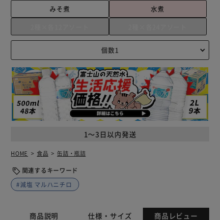
みそ煮
水煮
2種×各12アソート
2種×各24アソート
1～3日以内発送
HOME
食品
缶詰・瓶詰
関連するキーワード
#減塩 マルハニチロ
商品説明
仕様・サイズ
商品レビュー