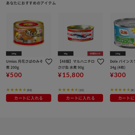
あなたにおすすめのアイテム
Umios 月花さばのみそ
【48個】マルハニチロ
Dole パインス
煮 200g
さけ缶 水煮 90g
34g (4枚)
¥500
¥15,800
¥300
(50)
(15)
(9)
カートに入れる
カートに入れる
カートに