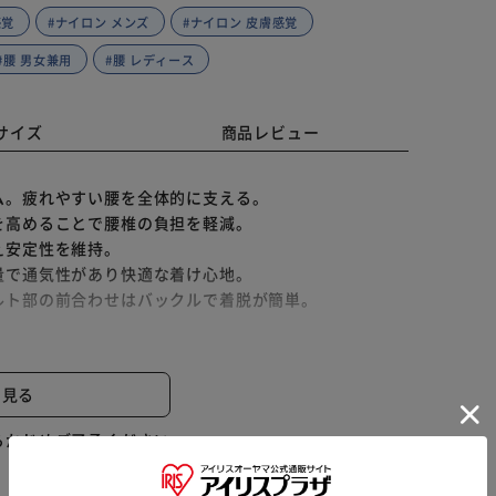
感覚
#ナイロン メンズ
#ナイロン 皮膚感覚
#腰 男女兼用
#腰 レディース
サイズ
商品レビュー
ム。疲れやすい腰を全体的に支える。
を高めることで腰椎の負担を軽減。
え安定性を維持。
量で通気性があり快適な着け心地。
ルト部の前合わせはバックルで着脱が簡単。
しても腰椎部分はロックした状態で継続的に腰椎をサポ
と見る
らかじめご了承ください。