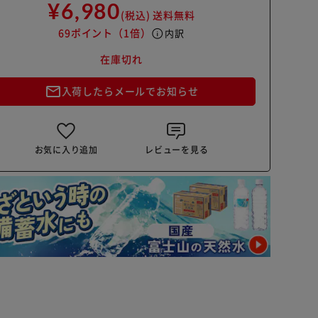
¥6,980
(税込)
送料無料
69ポイント
（1倍）
info
内訳
在庫切れ
mail_outline
入荷したらメールでお知らせ
お気に入り追加
レビューを見る