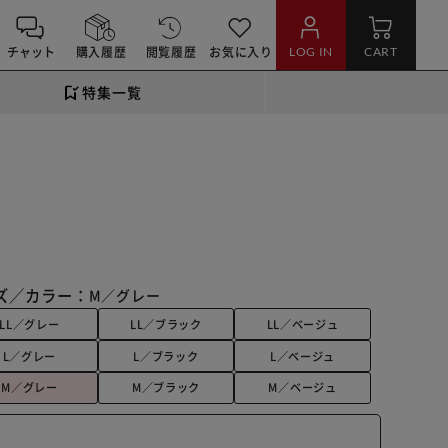
チャット
購入履歴
閲覧履歴
お気に入り
LOG IN
CART
特集一覧
ズ／カラー：
M／グレー
LL／グレー
LL／ブラック
LL／ベージュ
L／グレー
L／ブラック
L／ベージュ
M／グレー
M／ブラック
M／ベージュ