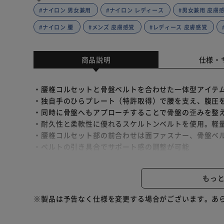
#ナイロン 男女兼用
#ナイロン レディース
#男女兼用 皮膚
#ナイロン 腰
#メンズ 皮膚感覚
#レディース 皮膚感覚
商品説明
仕様・
・腰椎コルセットと骨盤ベルトを合わせた一体型アイテ
・独自手のひらプレート（特許取得）で腰を支え、腹圧
・同時に骨盤へもアプローチすることで骨盤の歪みを整
・耐久性と柔軟性に優れるスケルトンベルトを使用。軽
・腰椎コルセット部の前合わせは面ファスナー、骨盤ベ
・ベルトの引き具合でサポート感の調整が可能
・特殊プレートのロック機能により、骨盤ベルトを解除
ートする画期的構造。
もっ
※製品は予告なく仕様を変更する場合がございます。あ