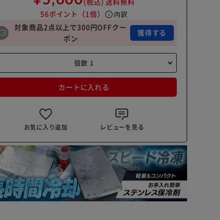
(税込)
送料無料
56ポイント
（1倍）
info
内訳
対象商品2点以上で300円OFFクー
獲得する
ポン
カートに入れる
お気に入り追加
レビューを見る