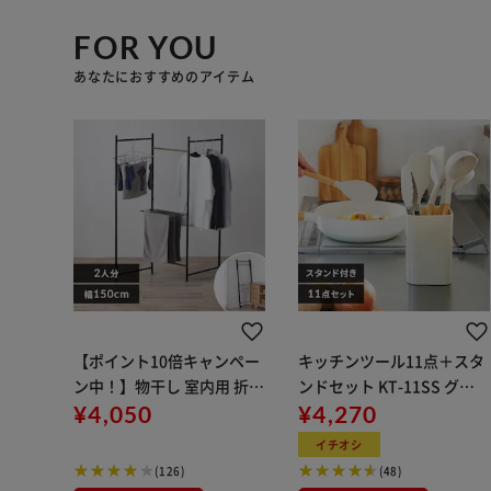
FOR YOU
あなたにおすすめのアイテム
【ポイント10倍キャンペー
キッチンツール11点＋スタ
ン中！】物干し 室内用 折り
ンドセット KT-11SS グレ
たたみ式 3連 OTM-150R ブ
¥4,050
ージュ
¥4,270
ラック 一人暮らしにオスス
イチオシ
メ
(126)
(48)